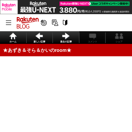
ホーム
新しい記事
過去の記事
コメント
シェア
★あずき＆そら＆かいのroom★