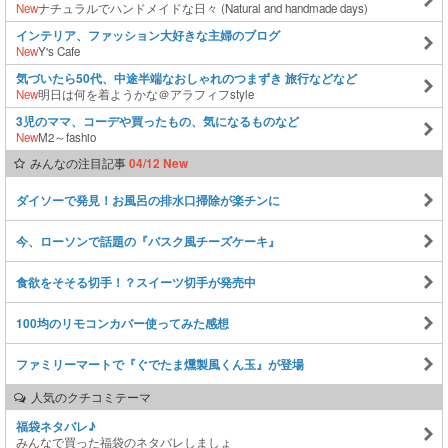
New
ナチュラルでハンドメイドな日々 (Natural and handmade days)
インテリア、ファッション大好きな主婦のブログ
New
Y's Cafe
気づいたら50代、中途半端なおしゃれのつまずき 旅行などなど
New
明日は何を着ようかな＠アラフィフstyle
3児のママ、コーデや買ったもの、気になるものなど
New
M2～fashio
みんなの注目記事
04/12 New
ダイソーで発見！お風呂の排水口掃除が楽チンに
今、ローソンで話題の『バスク風チーズケーキ』
食欲をそそる切手！？スイーツ切手が発売中
100均のリモコンカバー使ってみた感想
ファミリーマートで『ぐでたま燻製風くん玉』が登場
人気のクチコミテーマ
福袋ネタバレ♪
みんなで買った福袋のネタバレしましょ