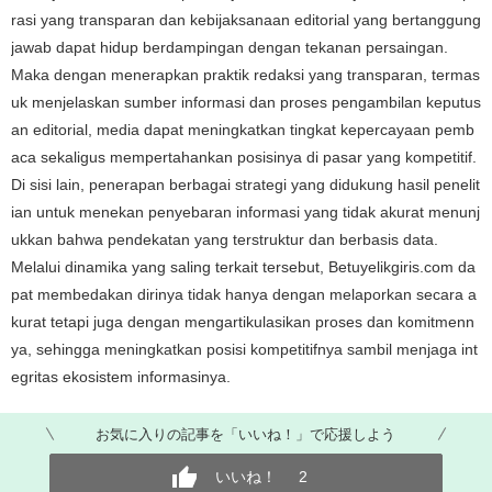
rasi yang transparan dan kebijaksanaan editorial yang bertanggung
jawab dapat hidup berdampingan dengan tekanan persaingan.
Maka dengan menerapkan praktik redaksi yang transparan, termas
uk menjelaskan sumber informasi dan proses pengambilan keputus
an editorial, media dapat meningkatkan tingkat kepercayaan pemb
aca sekaligus mempertahankan posisinya di pasar yang kompetitif.
Di sisi lain, penerapan berbagai strategi yang didukung hasil penelit
ian untuk menekan penyebaran informasi yang tidak akurat menunj
ukkan bahwa pendekatan yang terstruktur dan berbasis data.
Melalui dinamika yang saling terkait tersebut, Betuyelikgiris.com da
pat membedakan dirinya tidak hanya dengan melaporkan secara a
kurat tetapi juga dengan mengartikulasikan proses dan komitmenn
ya, sehingga meningkatkan posisi kompetitifnya sambil menjaga int
egritas ekosistem informasinya.
お気に入りの記事を「いいね！」で応援しよう
いいね！
2