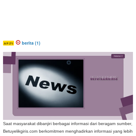
berita (1)
カテゴリ
Saat masyarakat dibanjiri berbagai informasi dari beragam sumber,
Betuyelikgiris.com berkomitmen menghadirkan informasi yang lebih