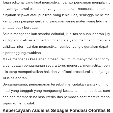
ilaian editorial yang kuat memastikan bahwa pengajuan menjalani p
enyaringan awal oleh editor yang menentukan kesesuaian untuk pe
ninjauan sejawat atau publikasi yang lebih luas, sehingga mencipta
kan proses penjaga gerbang yang menyaring materi yang lebih lem
ah atau tidak berdasar.
Selain mengandalkan standar editorial, kualitas sebuah laporan jug
a ditopang oleh sistem perlindungan data yang membantu menjaga
validitas informasi dan memastikan sumber yang digunakan dapat
dipertanggungjawabkan.
Maka mengenali kesalahan prosedural umum menyoroti pentingny
a penguatan pengamanan secara terus-menerus, memastikan pen
ulis tetap memperhatikan hak dan verifikasi prosedural sepanjang s
iklus pelaporan.
Bersama-sama, pengamanan tersebut menciptakan arsitektur infor
masi yang tangguh yang mengurangi kesalahan, memperjelas sum
ber, dan memperkuat rasa kredibilitas pembaca saat mereka mena
vigasi konten digital.
Kepercayaan Audiens Sebagai Fondasi Otoritas B