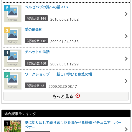
ベルゼバブの孫への話＜1＞
閲覧総数 864
2010.06.02 10:02
愛の錬金術
閲覧総数 112
2009.01.24 20:53
チベットの民話
閲覧総数 156
2009.03.31 12:29
ワークショップ 新しい学びと創造の場
閲覧総数 43
2009.03.30 08:17
もっと見る
総合記事ランキング
夏に切り戻しで繰り返し花を咲かせる植物 ペチュニア バー
ベナ…