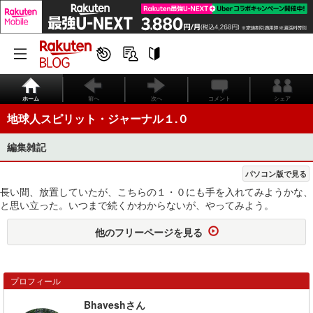
ホーム
前へ
次へ
コメント
シェア
地球人スピリット・ジャーナル１.０
編集雑記
パソコン版で見る
長い間、放置していたが、こちらの１・０にも手を入れてみようかな、
と思い立った。いつまで続くかわからないが、やってみよう。
他のフリーページを見る
プロフィール
Bhaveshさん