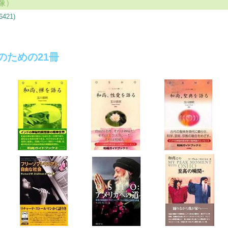
画像）
21)
.2のための21冊