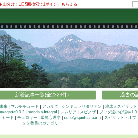
ント山分け！1日5回検索で1ポイントもらえる
新着記事一覧(全2323件)
過去の記
未来
|
マルチチュード
|
アガルタ
|
シンギュラリタリアン
|
地球人スピリット
/agarta0.0.2
|
mandala-integral
|
レムリア
|
スピノザ
|
ブッダ達の心理学1.0
・ヤード
|
チェロキー
|
環境心理学
|
osho@spiritual.earth
|
スピリット・オブ
２２番目のカテゴリー