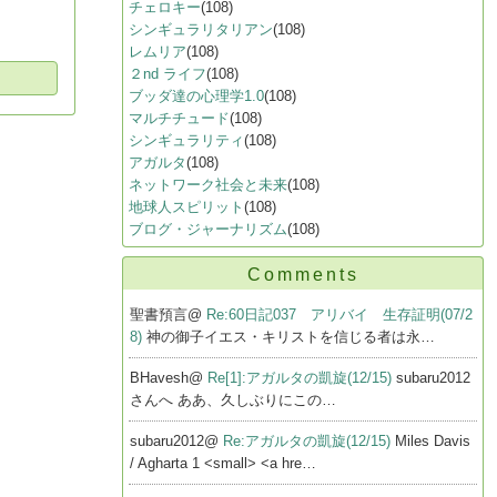
チェロキー
(108)
シンギュラリタリアン
(108)
レムリア
(108)
２nd ライフ
(108)
ブッダ達の心理学1.0
(108)
マルチチュード
(108)
シンギュラリティ
(108)
アガルタ
(108)
ネットワーク社会と未来
(108)
地球人スピリット
(108)
ブログ・ジャーナリズム
(108)
Comments
聖書預言@
Re:60日記037 アリバイ 生存証明(07/2
8)
神の御子イエス・キリストを信じる者は永…
BHavesh@
Re[1]:アガルタの凱旋(12/15)
subaru2012
さんへ ああ、久しぶりにこの…
subaru2012@
Re:アガルタの凱旋(12/15)
Miles Davis
/ Agharta 1 <small> <a hre…