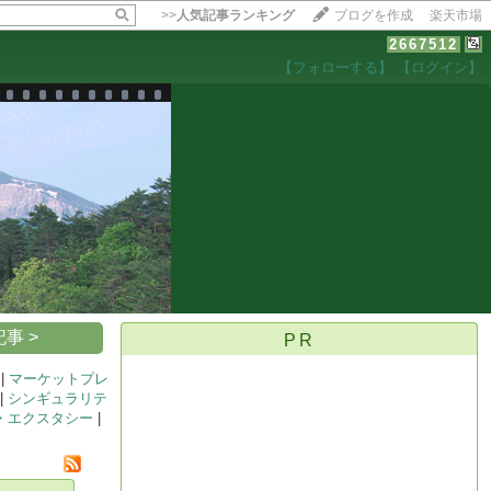
>>
人気記事ランキング
ブログを作成
楽天市場
2667512
【フォローする】
【ログイン】
【毎日開催】
15記事にいいね！で1ポイント
10秒滞在
いいね!
--
/
--
事 >
PR
|
マーケットプレ
|
シンギュラリテ
・エクスタシー
|