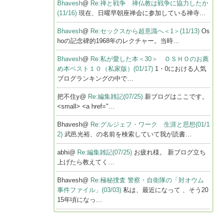
Bhavesh
@
Re:禅と戦争 禅仏教は戦争に協力したか
(11/16)
現在、日曜早朝座禅会に参加している禅寺…
Bhavesh
@
Re:セックスから超意識へ＜1＞(11/13)
Os
hoの記念碑的1968年のレクチャー。当時…
Bhavesh
@
Re:私が愛した本＜30＞ ＯＳＨＯのお薦
め本ベスト１０（私家版）(01/17)
1・0における人気
ブログランキングの中で…
把不住y@
Re:編集雑記(07/25)
新ブログはここです。
<small> <a href="…
Bhavesh@
Re:グルジェフ・ワーク 生涯と思想(01/1
2)
武邑光裕、の名前を検索していて我が読書…
abhi@
Re:編集雑記(07/25)
お疲れ様。 新ブログ立ち
上げたら教えてく…
Bhavesh@
Re:極秘捜査 警察・自衛隊の「対オウム
事件ファイル」(03/03)
私は、最近になって 、そう20
15年頃になっ…