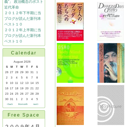
義”」 政治概念のポスト
近代革命
２０１２年下半期に当
ブログが読んだ新刊本
ベスト１０
２０１２年上半期に当
ブログが読んだ新刊本
ベスト１０
Calendar
August 2026
S
M
T
W
T
F
S
26
27
28
29
30
31
1
2
3
4
5
6
7
8
9
10
11
12
13
14
15
16
17
18
19
20
21
22
23
24
25
26
27
28
29
30
31
1
2
3
4
5
<back
thismonth
next>
Free Space
２００９年４月