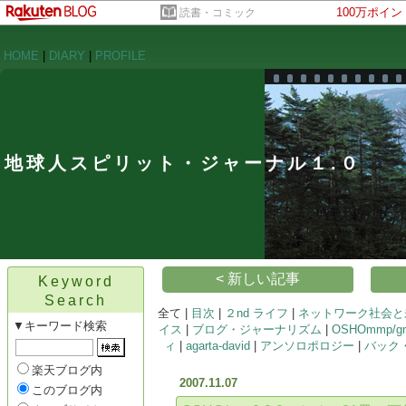
100万ポイ
読書・コミック
HOME
|
DIARY
|
PROFILE
地球人スピリット・ジャーナル１.０
< 新しい記事
Keyword
Search
全て |
目次
|
２nd ライフ
|
ネットワーク社会と
▼キーワード検索
イス
|
ブログ・ジャーナリズム
|
OSHOmmp/gnu
ィ
|
agarta-david
|
アンソロポロジー
|
バック
楽天ブログ内
2007.11.07
このブログ内