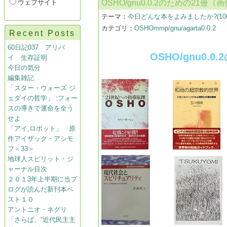
ウェブサイト
OSHO/gnu0.0.2のための21冊（
テーマ：
今日どんな本をよみましたか?(1064
カテゴリ：
OSHOmmp/gnu/agarta0.0.2
Recent Posts
60日記037 アリバ
OSHO/gnu0.0
イ 生存証明
今日の気分
編集雑記
「スター・ウォーズ ジ
ェダイの哲学」 :フォー
スの導きで運命を全う
せよ
「アイ,ロボット」 原
作アイザック・アシモ
フ＜33＞
地球人スピリット・ジ
ャーナル目次
２０１3年上半期に当ブ
ログが読んだ新刊本ベ
スト１０
アントニオ・ネグリ
「さらば、“近代民主主