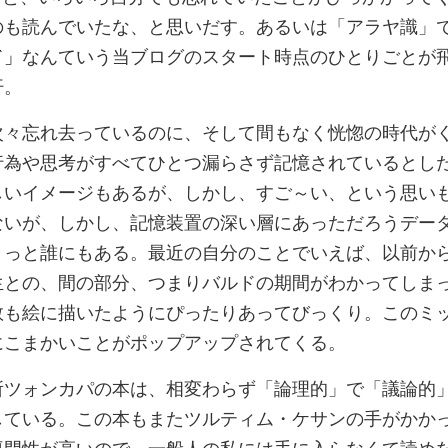
のも読んでいたな、と思いだす。あるいは「アラヤ識」
ド」
なんていう当ブログのスタート時点のひとりごとが
汗。
々忘れ去っているのに、そして間もなく恍惚の時代が
行為や思考がすべてひとつ漏らさず記憶されているとし
しいイメージもあるが、しかし、すご～い、という思い
ないが、しかし、記憶装置の深い層にあっただろうデー
きっと誰にもある。最近の自分のことでいえば、以前か
生との、間の部分、つまりバルドの期間がわかってしま
数も絵に描いたようにぴったりあってびっくり。このミ
にこまかいことがポップアップされてくる。
ツォンカパの本は、相変わらず「論理的」で「議論的
している。この本もまたツルティム・ケサンの手がかか