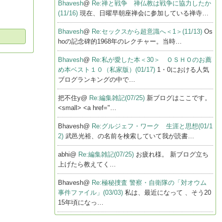
Bhavesh
@
Re:禅と戦争 禅仏教は戦争に協力したか
(11/16)
現在、日曜早朝座禅会に参加している禅寺…
Bhavesh
@
Re:セックスから超意識へ＜1＞(11/13)
Os
hoの記念碑的1968年のレクチャー。当時…
Bhavesh
@
Re:私が愛した本＜30＞ ＯＳＨＯのお薦
め本ベスト１０（私家版）(01/17)
1・0における人気
ブログランキングの中で…
把不住y@
Re:編集雑記(07/25)
新ブログはここです。
<small> <a href="…
Bhavesh@
Re:グルジェフ・ワーク 生涯と思想(01/1
2)
武邑光裕、の名前を検索していて我が読書…
abhi@
Re:編集雑記(07/25)
お疲れ様。 新ブログ立ち
上げたら教えてく…
Bhavesh@
Re:極秘捜査 警察・自衛隊の「対オウム
事件ファイル」(03/03)
私は、最近になって 、そう20
15年頃になっ…