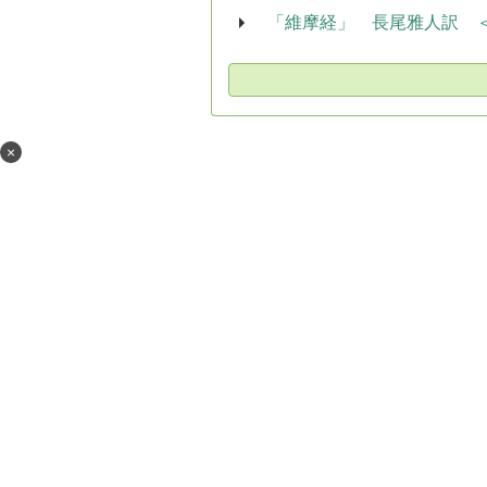
「維摩経」 長尾雅人訳 
×