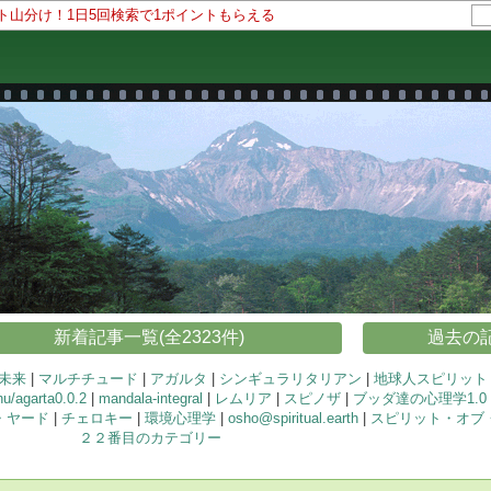
ント山分け！1日5回検索で1ポイントもらえる
新着記事一覧(全2323件)
過去の記
未来
|
マルチチュード
|
アガルタ
|
シンギュラリタリアン
|
地球人スピリット
/agarta0.0.2
|
mandala-integral
|
レムリア
|
スピノザ
|
ブッダ達の心理学1.0
・ヤード
|
チェロキー
|
環境心理学
|
osho@spiritual.earth
|
スピリット・オブ
２２番目のカテゴリー