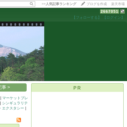
>>
人気記事ランキング
ブログを作成
楽天市場
2667051
【フォローする】
【ログイン】
【毎日開催】
15記事にいいね！で1ポイント
10秒滞在
いいね!
--
/
--
事 >
PR
|
マーケットプレ
|
シンギュラリテ
・エクスタシー
|