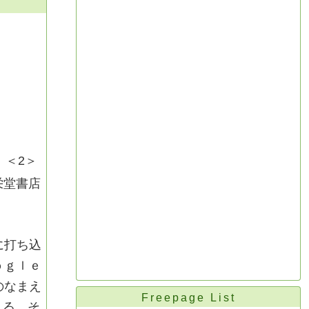
ル
＜2＞
栄堂書店
に打ち込
ｏｇｌｅ
のなまえ
Freepage List
くる。そ