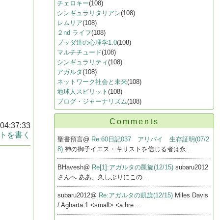
チェロキー
(108)
シンギュラリタリアン
(108)
レムリア
(108)
２nd ライフ
(108)
ブッダ達の心理学1.0
(108)
マルチチュード
(108)
シンギュラリティ
(108)
アガルタ
(108)
ネットワーク社会と未来
(108)
地球人スピリット
(108)
ブログ・ジャーナリズム
(108)
Comments
 04:37:33
トを書く
聖書預言@
Re:60日記037 アリバイ 生存証明(07/2
8)
神の御子イエス・キリストを信じる者は永…
BHavesh@
Re[1]:アガルタの凱旋(12/15)
subaru2012
さんへ ああ、久しぶりにこの…
subaru2012@
Re:アガルタの凱旋(12/15)
Miles Davis
/ Agharta 1 <small> <a hre…