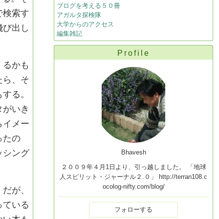
ブログを考える５０冊
で検索す
アガルタ探検隊
大学からのアクセス
飛び出し
編集雑記
Profile
くるかも
たら、そ
もする。
タがいき
らイメー
ったの
ッシング
Bhavesh
２００９年４月1日より、引っ越しました。 「地球
人スピリット・ジャーナル２.０」 http://terran108.c
ocolog-nifty.com/blog/
」だが、
っている
フォローする