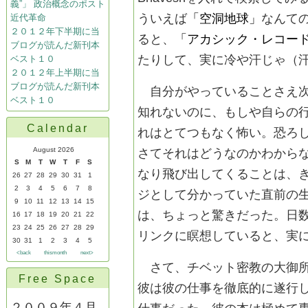
義”」 政治概念のポスト
ういえば
「空洞地球
」
なんて
近代革命
２０１２年下半期に当
ると、
「アカシック・レコー
ブログが読んだ新刊本
たりして、実に冷や汗じゃ（
ベスト１０
２０１２年上半期に当
ブログが読んだ新刊本
自分がやっていることさえ次
ベスト１０
知れないのに、もしや自らの
Calendar
れはとてつもなく怖い。恐ろ
August 2026
さてそれはどうなのかわから
S
M
T
W
T
F
S
なり飛び出してくることは、
26
27
28
29
30
31
1
2
3
4
5
6
7
8
ジとして分かっていた直前の
9
10
11
12
13
14
15
は、ちょっと驚きだった。日
16
17
18
19
20
21
22
23
24
25
26
27
28
29
リンクに瞑想していると、実
30
31
1
2
3
4
5
<back
thismonth
next>
さて、チベット密教の大御所
Free Space
彼は彼の仕事を徹底的に遂行
２００９年４月