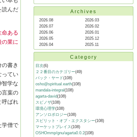
ない本も
を読んだ
Archives
2026.08
2026.03
2026.07
2026.02
生命ある
2026.06
2026.01
2026.05
2025.12
後の業に
2026.04
2025.11
Category
分の書き
目次
(6)
２２番目のカテゴリー
(49)
なってい
バック・ヤード
(108)
神智学な
osho@spiritual.earth
(108)
mandala-integral
(108)
の言葉の
agarta-david
(108)
と呼ばれ
スピノザ
(108)
環境心理学
(108)
アンソロポロジー
(108)
スピリット・オブ・エクスタシー
(108)
た学僧で
マーケットプレイス
(108)
OSHOmmp/gnu/agarta0.0.2
(108)