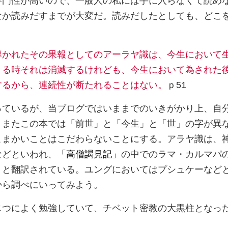
専門性が高いので、一般人の私には手に入らなくて読め
なか読みだすまでが大変だ。読みだしたとしても、どこ
。
導かれたその果報としてのアーラヤ識は、今生において
きる時それは消滅するけれども、今生において為された
するから、連続性が断たれることはない。
ｐ51
ているが、当ブログではいままでのいきがかり上、自
。またこの本では「前世」と「今生」と「世」の字が異
こまかいことはこだわらないことにする。アラヤ識は、
などといわれ、
「高僧謁見記」
の中でのラマ・カルマパ
＞と翻訳されている。ユングにおいてはプシュケーなど
から調べにいってみよう。
つによく勉強していて、チベット密教の大黒柱となっ