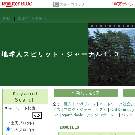
100万ポイ
読書・コミック
HOME
|
DIARY
|
PROFILE
地球人スピリット・ジャーナル１.０
< 新しい記事
Keyword
Search
全て |
目次
|
２nd ライフ
|
ネットワーク社会と
▼キーワード検索
イス
|
ブログ・ジャーナリズム
|
OSHOmmp/gnu
ィ
|
agarta-david
|
アンソロポロジー
|
バック
楽天ブログ内
2008.11.18
このブログ内