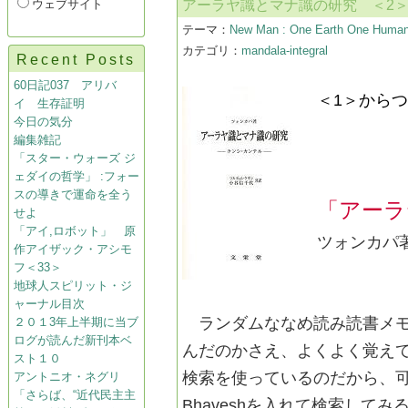
ウェブサイト
アーラヤ識とマナ識の研究 ＜2
テーマ：
New Man : One Earth One Humani
カテゴリ：
mandala-integral
Recent Posts
60日記037 アリバ
＜1＞から
イ 生存証明
今日の気分
編集雑記
「スター・ウォーズ ジ
ェダイの哲学」 :フォー
スの導きで運命を全う
「アーラ
せよ
「アイ,ロボット」 原
ツォンカパ著
作アイザック・アシモ
フ＜33＞
地球人スピリット・ジ
ャーナル目次
ランダムななめ読み読書メモ
２０１3年上半期に当ブ
ログが読んだ新刊本ベ
んだのかさえ、よくよく覚え
スト１０
検索を使っているのだから、
アントニオ・ネグリ
「さらば、“近代民主主
Bhaveshを入れて検索し