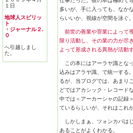
仕事だった。彼の本は極めて
１日
多いが、手に入っても、なか
地球人スピリッ
らいいか、視線が空間を泳ぐ
ト
・ジャーナル２.
前世の善業や罪業によって
０
限り活動し、その業の力が尽
へ引越しまし
よって形成される異熱が活動
た。
この本にはアーラヤ識となっ
込みはアラヤ識、で統一する
るが、当ブログでは、あまり
どではアカシック・レコード
中では＜アーカーシャの記録
ているらしいが、それはこれ
しかしまぁ、ツォンカパはじ
あることがよくわかる。