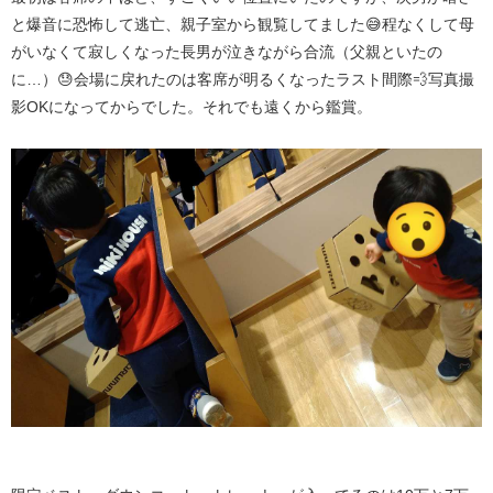
と爆音に恐怖して逃亡、親子室から観覧してました😅程なくして母
がいなくて寂しくなった長男が泣きながら合流（父親といたの
に…）😓会場に戻れたのは客席が明るくなったラスト間際💨写真撮
影OKになってからでした。それでも遠くから鑑賞。