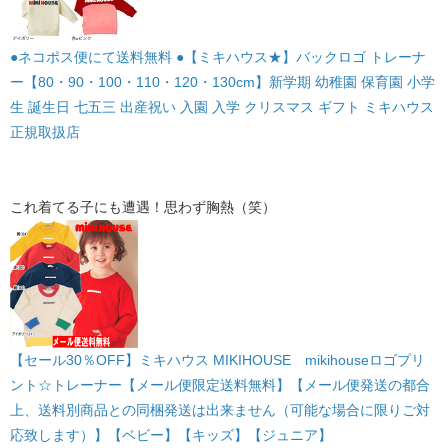
●ネコポス便にて送料無料 ●【ミキハウス★】バックロゴ トレーナ
ー【80・90・100・110・120・130cm】新学期 幼稚園 保育園 小学
生 誕生日 七五三 出産祝い 入園 入学 クリスマス ギフト ミキハウス
正規取扱店
これ着てる子にも遭遇！思わず胸熱（笑）
【セール30％OFF】ミキハウス MIKIHOUSE mikihouseロゴプリ
ント☆トレーナー【メール便限定送料無料】【メール便発送の都合
上、送料別商品との同梱発送は出来ません（可能な場合に限りご対
応致します）】【ベビー】【キッズ】【ジュニア】