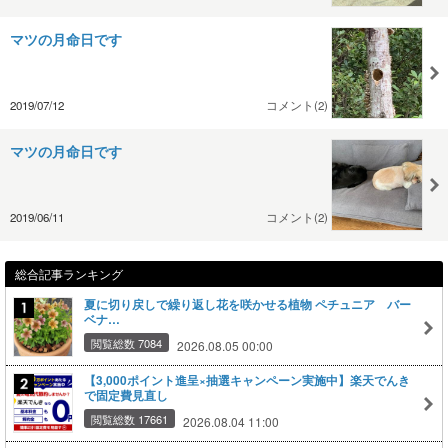
マツの月命日です
2019/07/12
コメント(2)
マツの月命日です
2019/06/11
コメント(2)
総合記事ランキング
夏に切り戻しで繰り返し花を咲かせる植物 ペチュニア バー
ベナ…
閲覧総数 7084
2026.08.05 00:00
【3,000ポイント進呈×抽選キャンペーン実施中】楽天でんき
で固定費見直し
閲覧総数 17661
2026.08.04 11:00