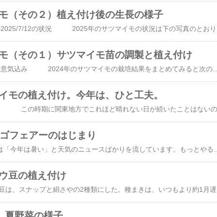
マイモ（その２）植え付け後の生長の様子
1．サツマイモ栽培の2025/7/12の状況 2025年のサ
マイモ（その１）サツマイモ苗の調製と植え付け
1．サツマイモ栽培の意気込み 2024年のサツマイモの栽培結果をまとめてみると次のようになります。 1）植え付け直後の活着状況が良くなかった。多分、気温が高く晴れ間が多かった。 2）紅はるか苗は勢いのある購入苗でしたが、活着に時間がかかった。 3）自分で調製した安納芋苗は極端に活着に時間がかかった。枯れた苗も多かった。 4）遅く植え付けたシルクスイート苗は暑さと直射日光のため活着せず全滅 5）まともに収穫できたのは紅はるかのみで、安納芋とシルクスイートは収穫ゼロ。 以上のように例年と比べて悲惨な栽培結果でした。なので、今年は少々力（リキ）を入れて頑張ろうと思っています。 2．サツマイモ苗の調製から定植 サツマイモ苗の育苗は、下の写真のように衣料コンテナの中にバークたい肥を２０L入れ、その中に種芋を半分埋めました。時期は 2025/2/20 でした。 コンテナで育苗中のサツマイモ苗（左側：シルクスイート、右側：安納芋） 上の写真は、2025/6/2 の苗の状況です。ほとんどの苗は採取済みです。紅はるかは、別の同様のコンテナで育てています。 苗の調製は、次の様にして行い、菜園に定植しています。 1）15～20㎝に生長したら採取し、3日以上水に浸
ツマイモの植え付け。今年は、ひと工夫。
チゴフェアーのはじまり
テレビニュースでは「今年は暑い」と天気のニュースばかりを流しています。もっとやることがあるのでは、と言いたくなります。数日前までは、むしろ寒さを感じる毎日でした。 菜園ではイチゴが連日2㎏くらい収穫出来て、
ドウ豆の植え付け
2023年もエンドウ豆は、スナ
日 夏野菜の様子