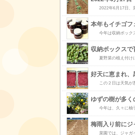
本年もイチゴフ
収納ボックスで
好天に恵まれ、
梅雨入り前にジ