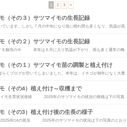
1
2
3
>
マイモ（その３）サツマイモの生長記録
本年は梅雨が長引いています。しかし７月の中旬になり急に晴れ間も多くなり、気温が高くなってきています。昨日（2026/7/22）は 40℃近くにもなり、夜はクーラーの登場になりました。晴天が続くとサツマイモは元気になってきます。 7月23日のサツマイモ畑の様子が下の写真です。安納芋以外はつるも茂ってきています。 サツマイモ畑の様子（
マイモ（その２）サツマイモの生長記録
1．2026年のサツマイモ栽培の今 本年は６月に入り気温が下がり、雨も多く通常の梅雨の天候が長く続いています。サツマイモにとっては絶好の天候です。しかし、株の葉が全部なくなっている光景を多く見ています。通常は根元を掘ってみると根切り虫が出てきますが、ことしは犯人が見つかりません。仕方がないので新しい苗を捕植しています。 ６月中旬のサツマイモ畑の様子が下の写真です。 サツマイモ畑の様子（2026/6/13） 右側の列から、紅はるか、紅はるか、シルクスイート、安納芋 前回の様子は、2026/5/31でした。紅はるかだけで
マイモ（その１）サツマイモ苗の調製と植え付け
菜園が忙しく、しばらくブログが空いてしまいました。本年は、イチゴが例年になく大豊作でした。好天続きで露地栽培でもきれいなイチゴがたくさん採れました。 バケツ、洗面器、植木鉢、バスケットにいっぱいのイチゴ 恒例のイチゴ祭りのイチゴケーキは、糖分の取り過ぎ防止のため中止となりました。その代わり、毎日イチゴジュースを堪能しています。 1．2026年のサツマイモ栽培の計画 今年もサツマイモを栽培しています。苗はついに1本あたり60円を超える値段となりました。菜園で最も紳士的な仲間に、「これはボッタクリだ」と言わしめる価格となっています。それでも売れれば需要があるということで仕方のないことですが、大部分が売れ残って枯れた状態になっています。生産者と流通がボタンの掛け違いの連鎖になっています。あまりにもツル苗が高額なので菜園仲間の大部分が自分で苗を調達しています。 昨年2025年のサツマイモの栽培結果をまとめてみると次のようになります。 1）活着しやすい紅はるかさえも植え付け直後の活着状況が良くなかった。 2）2024年と同様に、シルクスイートと安納芋の活着率はすごく悪かった。 3）まともに収穫できたのは紅はるかのみで、安納芋とシルクスイートはほぼ収穫ゼロ。 以上のように昨年のサツマイモは、紅はるかのみがうまくゆき、安納芋とシルクスイートはダメであった。一昨年と同様の結果であった。 では一体何が悪かったのか？ やはり、定植する苗が良くなかったのか？ 植え付け方法がまずかったのか？ 今年2026年のサツマイモ苗の調達と植え付け方法を次のように改良することにしました。前提としてマルチをしない方針は変えないことにしました。 1）ツル苗を育苗する容器をコンテナから普通のプランターに変える。理由は水はけを良くして、丈夫なツルを育てるた
イモ（その4）植え付け～収穫まで
1．２０２５年サツマイモ生育状況推移 2025年のサツマイモの状況の推移は下の写真のとおりでした。 右側２列は紅はるか、その左がシルクスイートです。右から４列目が安納芋ですが、ほとんどの株は生長していません。昨年同様安納芋はダメです。 2025/5/24 定植完了直後 2025/6/2 2025/6/22 2025/7/2 2025/7/13 2025/8/14 2025/10/7 7月から雨が降らず心配していましたが、8月に入りまとまった雨もあり紅はるか、シルクスイートは元気になりました。10月7日の状況では4畝ともに生育状況が良いように見えますが、一番左側の安納芋の畝は、その右側のシルクスイートのツルが伸びているだけで、ほとんどの株が生育していない結果となりました。今年も安納芋の収穫はほとんどボウズでした。 2．いざ！ サツマイモの収穫 10月14日から11月初旬にかけて、少しづつ収穫しました。 結果は、 ・紅はるかは：大豊作。これまでのベストを記録しました。コンテナ8箱分、約180㎏。 ・シルクスイート：紅はるかの1/5程度。コンテナ1.5箱程度。 ・安納芋：コンテナ0.5箱分程度（巨大芋が数個のみ） 10/27 収穫状況１ 10/27 収穫状況２ 3．さつまいものツルの処理 例年サツマイモのツルは放置し、冬の乾燥風で乾燥させ焼却処分していました。今回、フカフカの土づくりに挑戦ということで、ツルを土にカルスと米ぬかと共に埋め込んでみることにしました。作業は以下のとおりです。 ツルをよける 埋めるための溝堀り ツルを溝の中へ入れる カルス（カルスN-CR 1kg入りを Amazonで購入）を5％程度米ぬかに入れよく混ぜる。 
イモ（その3）植え付け後の生長の様子
1．サツマイモ栽培の2025/8/14の状況 20