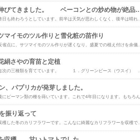
ニンニクの芽が伸びてきました。 ベーコンとの炒
豪華１０連休の最終日も終わろうとしています。前半は天気が思わしくなく、後半は晴れ間が続きましたが大気の状況が不安定でした。菜園は、夏野菜の定植を中心に大忙しでした。 今年の野菜の出来は、玉ねぎやニンニクは調子が良く、そら豆は病気が入り思わしくありません。ニンニクは花芽が伸びてきました。 ニンニクの様子【写真クリックで拡大します】 ニンニクの芽と呼ばれるところを拡大してみました。ベーコンとの炒め
ツマイモのツル作りと雪化粧の苗作り
昨年の野菜作りの反省点に、サツマイモのツル作りが遅くなり、盛夏での植え付けを余儀なくされてしまい不作に終わったということがありました。その反省点に立ち、本年は、サツマイモのツル作りを早くから準備することにしました。【２０１９年１月３０日】 安納芋と紅はるかを各６本、写真のように鉢に植え付けました。赤い方が紅はるか、薄茶色が安納芋です。安納芋の方は、大部分に芽が見えます。 2019/1/30のサツマイモの様子【写真クリックで拡大します】【２０１９年２月６日】 写真のように変化は見られません。 2019/2/6のサツマイモの様子【２０１９年３月１２日】 安納芋は、一部の除いて順調に葉が生長しています。 2019/3/12 安納芋の様子 2019/3/12 安納芋の様子（拡大） 紅はるかは、安納芋に比べて生長が著しく遅い状況です。 2019/3/12 紅はるかの様子 2019/3/12 紅はるかの様子（拡大）【２０１９年３月２０日】 2019/3/20 安納芋の様子 2019/3/20 安納芋の様子（拡大） 暖かい快晴だったので、安納芋は、畑のビニールトンネルの中に移植しました。昨年は霜害を受けたので、トンネル内には寒さ避けのために、枯草を
花絹さやの育苗と定植
毎年、エンドウ豆は次の三種類を育てています。 １．グリーンピース（ウスイ） ２．スナップエンドウ ３．絹さやエンドウ グリーンピースとスナップエンドウは、既に昨年１１月末に畑に直播しました。この二種類は、寒さに強い品種です。しかし、絹さやは寒さに弱いので、ポットに種まきして部屋で育苗をしています。本来は、大型の絹さやである仏国大莢を育てたいのだが、最近タネが入手できなくなりました。本年は、大型絹さやと赤花絹さやの二種類を育てることにしました。大型絹さやは２週間前に畑への定植を完了しています。 ２０１９年１月１６日、ポットへ赤花絹さやの種まきを行い、部
ーマン、パプリカが発芽しました。
年を振り返って
下の写真は、最近収穫した冬のカリフラワーです。こんなに綺麗なカリフラワーを収穫できたのは初めてかも知れません。これぞ家庭菜園の醍醐味です。 冬採りカリフラワー【写真クリックで拡大します】2018年の野菜作りを振り返ってみて 2018年の野菜作りを振り返り総括してみたいと思います。目的は、自己への備忘録、そして読者には参考のひとつとして。【悪かったこと、反省点】・大納言あずきの収量がゼロであった。 原因：台風により花が全部飛ばされてしまった。自然災害としてあきらめるべし。・ピーマン、パプリカ、シシトウ類の苗がひ弱であった。 原因：育苗の土質が酸性？ 石灰あるいは苦土石灰処理をすべし。 化成肥料に14%のものを使ったことが災いしたか。7%化成を使うべし。収穫まで時間がかかり、結果として収量が少なかった。・ジャガイモの植え付けが多過ぎた。総収量は、300㎏。 理由：新しい品種の【はるか】3㎏の植え付けが必要なかった。【シンシア】の植え付け量が6㎏と多過ぎた。・シンシアの種イモの入手ルートが少なくなった。 理由：近くのホームセンターでの取り扱いがなくなった。ネットで12月中に発注すべし。1月では在庫なしとなる。・サツマイモの植え付けが多過ぎた。 理由：紅はるか2畝、安納芋2畝で充分。1畝多過ぎた。・サツマイモの植え付けが遅くなった。 改良点：サツマイモの発芽を２月中に実施しなけ
を収穫。 甘いトマトでした。