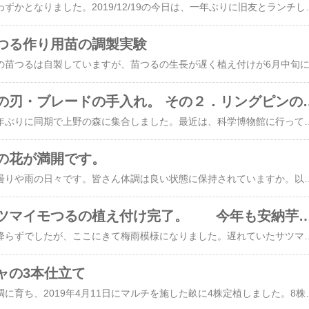
２０１９年も残りわずかとなりました。2019/12/19の今日は、一年ぶりに旧友とランチしました。はじめての郊外にあるイタリアン・レストランでした。人気店らしく、１２時には満員となりました。味も良く、昔話もはずみ楽しく過ごすことができました。２次会では、店自慢の大型パンケーキを平らげ、お腹パンパンでした。来年の再会を約束してお開きとなりました。 我が家では、滅多に買わないシクラメンを購入した翌日に、親戚からシクラメンが贈られてきました。しかも花柄と色がドンピシャ被るという珍しいことがありました。 送られてきたシクラメン【写真クリックで拡大】 さて、今年の大納言小豆
つる作り用苗の調製実験
芝生用バリカンの刃・ブレードの手
暑い日でした。一年ぶりに同期で上野の森に集合しました。最近は、科学博物館に行っていますが、今日は夏休み期間だったので小学生で満杯状態でした。想定内でしたが、到着直後に退館しました。その足で中華料理店に飛び込みました。たばこの煙が目に沁みました。 今日のお題は、芝生用バリカンのブレードに関するもので、新品で交換したブレードが数回使っただけで切れなくなる原因を追究したものです。結論から言いますと、ブレードを研磨するのも大切ですが、もっと大切なものはリングピンでした。いくら厳密に研ぎ澄ましたブレードでも、刃と刃の噛み合わせが強くないと切れないという結論です。 芝生バリカンは、リョウビ製の充電式と電源式の両方を持っていますが、主に充電式を使っています。 充電式芝生バリカン リングピンとは、２枚のブレードをきつく噛み合わせるためのバネの役割を果たすためのピンです。 ブレードの構造とリングピン リョウビの場合は、次のような形状のリングピンが使われています。 リングピン ブレードを分解して刃を丁寧に研磨しても、すぐに切れなくなってくる状態が続きました。そんな時はたいてい分解してみるとリングピンがは
の花が満開です。
もう１カ月以上、曇りや雨の日々です。皆さん体調は良い状態に保持されていますか。以前、挿し木で大騒ぎしましたアメリカデイゴは、結局昨年春にタキイ種苗より購入した苗木が、鉢植えの状態で玄関先
梅雨の合間にサツマイモつるの植え付け完了。 今年
ずっと好天気で雨降らずでしたが、ここにきて梅雨模様になりました。遅れていたサツマイモのつるの生長でしたが、6月に入ってやっと植え付けができる程度になりました。今年も安納芋と紅はるかの2種です。 サツマイモのつるは、安納芋は直植え、紅はるかはマルチに親芋を植え付けて調整しました。安納芋は水不足のためか、例年になく生長が遅く、つるも弱々しいものができました。 安納芋のツル【写真クリックで拡大します】 一方の紅はるかは、例年生長が悪いので
ャの3本仕立て
カボチャの苗は順調に育ち、2019年4月11日にマルチを施した畝に4株定植しました。8株育苗しましたが、残り4株は菜園仲間に提供しました。 カボチャは毎年「雪化粧」という品種を育てていますが、カボチャは自然に放置しておけばいくらでも実がゴロゴロと思っていました。しかし、この5年間まともなカボチャを収穫して、「これは美味なり」と言って食べた覚えがありません。いつも形が良くなく、数も多くない状況でした。つるの生長を放置していますので、葉っぱに邪魔されて受粉がうまくいっていないような気もしていました。 そこで、今年は脇芽を管理し