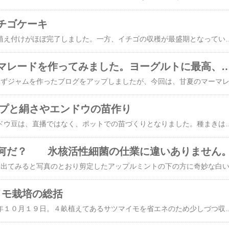
チゴケーキ
菜園では夏野菜の植え付けがほぼ完了しました。一方、イチゴの収穫が最盛期となっています。最初の頃は、大型で器量の悪い形のものが多く採れます。 奇妙な形の苺たち 1【写真クリックで拡大】 奇妙な形の苺たち 2 苺と言えば、イチゴケーキです。早速、イチゴケーキを作ってもらいました。 イチゴケーキ 丸ごと食べる気力、体力はあるのですが、糖の摂り過ぎはご法度。ということで、1/6のカットで我慢することにしました。 いっただきま～す。【追記：20
庭の甘夏でマーマレードを作ってみました。ヨーグルトに
ップと絹さやエンドウの苗作り
２０２１年もエンドウ豆は、直播ではなく、ポットでの苗づくりとなりました。種まきは、2021/2/3でした。本日は、2021/2/13なので、１０日間で下の写真のような苗が出来ます。 スナップ（左）と絹さや（右）エンドウの苗作り【写真クリックで拡大】 いつも種まき用土を使って、豆が腐ってゆき、うまく苗ができない失敗を繰り返していましたが、今回は１００％鹿沼土を使って苗づくりを行ってみました。栄養価ゼロの土を使うと、豆が腐ることなく容
何だ？ 氷核活性細菌の仕業に違いありません
マイモ栽培の総括
本日は、２０２０年１０月１９日。４畝植えてあるサツマイモを省エネのため少しづつ収穫しています。掘って収穫したサツマイモは、直ちに水洗いして天日で乾燥させ、コンテナに入れて物置ないし冬季は部屋（最低温度１２℃）で保存しています。 サツマイモの苗は自前で調製しています。本年植え付けた苗は昨年9月末に挿し穂した苗を使っています。下の写真は、2020/2/21撮影の越冬中の挿し穂した苗です。 挿し穂したサツマイモの苗の状況（2020/2/21）【写真クリックで拡大します】 ２０２０年５月初旬に、ポット苗を畑へ移植しました。ツル採りをする苗にしては余りにも貧弱で、実際にツルを採ることが出来たのは２ヵ月後でした。 サツマイモ（紅はるか）のツル作り 2020/5/24 昨年に続き、本年も挿し穂のための苗作りが遅れに遅れて、最初の植え付けは６月２３日になりました。 ６月２３日半分の植え付けが完了 ２回目の植え付けが６月２６日で、全ての植え付けが完了しました。１０年前くらいに、最終的にいつまで