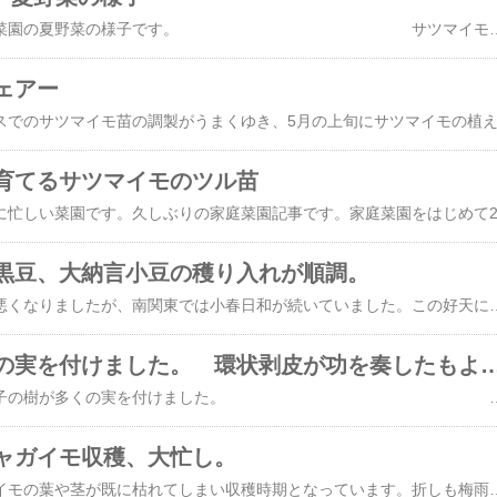
2022年6月17日、菜園の夏野菜の様子です。 サツマイモ、安納芋と紅はるか【写真クリックで拡大】 ジャガイモ「はるか」の収穫 ジャガイモ「男爵」の収穫 ジャガイモ「アンデス」の様子 ピーナッツ 一本ネギ ブロッコリー
ェアー
育てるサツマイモのツル苗
黒豆、大納言小豆の穫り入れが順調。
この２日は天気が悪くなりましたが、南関東では小春日和が続いていました。この好天に乗じて、菜園で育てた大納言小豆と黒豆の収穫を順調に進めることができました。大納言小豆は、２０年間以上毎年収穫できています。今年は、下の写真のとおり、３㎏以上の穫り入れができました。 皮剥きと洗浄を終えた大納言小豆【写真クリックで拡大します】 黒豆は、過去４年間収穫がゼロで寂しい思いをしていました。育成はするのですが、魂が入っていないせいか実が入らない年が続いていました。今年は、少しリキを込め、鶏糞と豆用化成、それと支柱とバンドを初期のうちに設置しました。それらが功を奏し、無事実が入りました。 下の写真は、１回の作業で穫り入れる黒豆です。それを屋根で写真のように乾燥させ、皮を剥いて
ゆずの樹が多くの実を付けました。 環状剥皮が功
今年は、久々に柚子の樹が多くの実を付けました。 多くの実を付けた柚子の樹【写真クリックで拡大】 １０年前には多くの実を付けていた柚子の木。最近５年間は、ほとんど実を付けない状況が続いていました。３年前くらいに行われた同窓会で、庭木の話題となり、思わぬアドバイスをいただきました。 実を付けないのは、木の勢いが強すぎなので、樹を痛めると実を付けるようになるとのこと。具体的には、樹の表皮に傷を入れて勢いを弱める
ャガイモ収穫、大忙し。
菜園では、ジャガイモの葉や茎が既に枯れてしまい収穫時期となっています。折しも梅雨入りを前にして晴天が続いている関東地方。ジャガイモの収穫の最盛期で少々グロッキー気味です。 今年のジャガイモの植え付けは、次の4種類。 ・シンシア 1㎏ ・はるか 3㎏ ・男爵 3㎏ ・アンデス 2㎏ 下の写真は、掘り起こしたジャガイモくん達です。 収穫中のジャガイモ【写真クリックで拡大】 今年はシンシアの生長は抜群でした。コンテナ山盛り2杯、60㎏強の収穫量でした。1㎏の種イモから、60倍以上の驚異的増え方です。他のジャガイモに比べて2まわりも大型のものが収穫できました。 収穫中のシンシア ほっぺが、少しピンク色の「はるか」は、シンシアの小型版の位置づけです。味、食感もシンシアと似ています。シンシアと同様に芽が出にくく長期間の保存が可能で、約1年間食べ続けることが可能です。 収穫中の、はるか 「はるか」の一部を除いて収穫を無事終了できました。 ほぼ収穫し終えたジャガイモ畝 植え付けが遅かったアンデス・ジャガイモは、下の写真のとおり、まだ花を付けています。