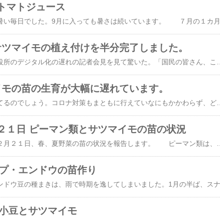
トマトジュース
とサツマイモの植え付けを半分完了しました。
昨日、安倍首相の役所のデジタル化の遅れの記者会見を見て驚いた。「国民の皆さん、この新型コロナ対策の中で役所のデジタル化の遅れを身をもって感じられたと思います。私はこの骨太予算でデジタル化を進めて参ります」と言うようなことであった。可笑しくないですか。 デジタル化（これもトンチンカンな言い回し）を遅らせたのは政権の怠慢であり、責任です。そのことを棚に上げて、堂々と「国民の皆さん･････感じられたことと思います」云々。ここでは、云々はデンデンと読んで下さい。日本のネット環境、役所のデータベースの極貧さ、まさに発展途上国状況であるという現状を把握できる能力もないのでしょう。政権は、自らの周辺を顧みて欲しい。まさかのパソコンを扱えないＩＴ政策担当相を任命していたことを。 さて、サツマイモの苗は自前で調製していますが、本年は昨年9月末に挿し穂した苗を使っていますが、かなり生育が遅れて苦戦しています。下の写真は、2020/5/24撮影の苗の状況です。 サツマイモ苗（安納芋）2020/5/24【写真クリックで拡大します】 約1ヵ月経過した2020/6/18にやっと植え付けを半分完了しました。下の写真は、植え付け用のツルを採った後の安納芋苗の状況です。一応、安
マイモの苗の生育が大幅に遅れています。
この政権どうなってるのでしょう。コロナ対策もまともに行えていなにもかかわらず、どさくさ紛れの「検察庁法改正法案の強行審議」は、とても許せるものではありません。明らかに自分達が検察に立件されないために改正する目的が見え見え。いよいよ、日本も民主主義国から陥落かと思わせる。 さらにコロナの検査に関してお粗末な厚労省の裁定が下った。それは、抗原検査の保険点数承認である。抗原検査は、ウィルスのタンパク質を検出する酵素免疫法による検査であり、短時間で検査が可能である。ところが、感度がPCR検査よりも500-1,000倍も低い。PCR検査であれば1個のウィルスで検査ができるとすると、500-1,000個のウィルスがいないと陽性とならないのである。急な承認の背景には、検査数が少ないという国民の批判をかわすためだけの理由であり、ウィルス陽性者の検査としては全く役に立たない検査である。承認した理由に、陰性率がPCR検査と一致したことを厚労省は挙げているが、感度が低い検査だから当たり前の事である。お粗末な厚生行政、なぜこんなにレベルは低いのか、怒りすら感じます。 さて、サツマイモの苗は自前で調製していますが、本年は昨年9月末に挿し穂した苗を使っています。初め
２１日 ピーマン類とサツマイモの苗の状況
本日は２０２０年２月２１日、春、夏野菜の苗の状況を報告します。 ピーマン類は、例年ピーマンと万願寺シシトウ、そしてパプリカの苗を育てていますが、昨年パプリカが先祖帰りしてトウガラシに変貌したので、パプリカの種まきは中止しました。 ２０２０年１月１５日に種まきをし、３週間後にポットに移植しました。種まきから、ほぼ１カ月後の状況が下の写真です。なかなか生長しません。 ピーマンと万願寺シシトウの状態（2020/02/21）【写真クリックで拡大します】 サツマイモ
ップ・エンドウの苗作り
言小豆とサツマイモ