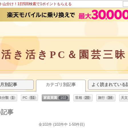
ント山分け！1日5回検索で1ポイントもらえる
活き活きPC＆園芸三昧
月別記事
カテゴリ別記事
よく読まれている
未分類
1
PC
51
家庭菜園
102
世相
20
旅行
34
天文
の記事
全102件 (102件中 1-50件目)