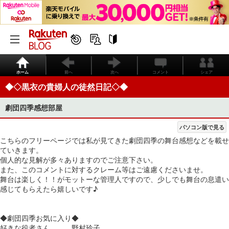
ホーム
前へ
次へ
コメント
シェア
◆◇黒衣の貴婦人の徒然日記◇◆
劇団四季感想部屋
パソコン版で見る
こちらのフリーページでは私が見てきた劇団四季の舞台感想などを載せ
ていきます。
個人的な見解が多々ありますのでご注意下さい。
また、このコメントに対するクレーム等はご遠慮くださいませ。
舞台は楽しく！！がモットーな管理人ですので、少しでも舞台の息遣い
感じてもらえたら嬉しいです♪
◆劇団四季お気に入り◆
好きな役者さん 野村玲子