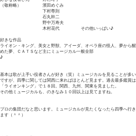
（敬称略） 濱田めぐみ
下村尊則
石丸幹二
野中万寿夫
木村花代 その他いっぱい♪
好きな作品
ライオン・キング、美女と野獣、アイーダ、オペラ座の怪人、夢から醒
めた夢、ＣＡＴＳなど主にミュージカル一般全部
♪
基本は歌が上手い役者さんが好き（笑）ミュージカルを見ることが多い
ですが、四季に関しては関西に来ればほとんど見ます。過去最多鑑賞は
「ライオンキング」で１８回。関西、九州、関東を見ました。
その他ミュージカルも、のきなみ１０回以上は見てますね。
プロの集団だなと思います。ミュージカルが見たくなったら四季へ行き
ます（＾＾）