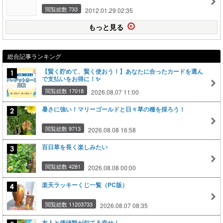
閲覧総数 733
2012.01.29 02:35
もっと見る
総合記事ランキング
【賢く貯めて、賢く使おう！】あなたに合ったカードを選ん
で支払いをお得に！✨
閲覧総数 17018
2026.08.07 11:00
暑さに強い！マリーゴールドと日々草の種を採ろう！
閲覧総数 9713
2026.08.08 16:58
百日草を長く楽しみたい
閲覧総数 4281
2026.08.08 00:00
楽天ラッキーくじ一覧（PC版）
閲覧総数 11203733
2026.08.07 08:35
友人と価値観が似てる幸せ！