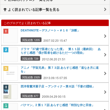
よく読まれている記事一覧を見る
このブログでよく読まれている記事
DEATHNOTE～デスノート～＃１６「決断」
閲覧総数 1205
2007.02.20 15:47
ドラマ「37歳で医者になった僕」 第１１話（最終回） あ
らすじ感想「僕が医者を続けるただ一つの理由」
閲覧総数 729
2012.06.20 21:51
アニメ「宇宙兄弟」 第７３話 あらすじ感想「道なき月に道
を」
閲覧総数 2325
2013.09.15 07:35
西洋骨董洋菓子店 ～アンティク～第８話「千影の隠味」
閲覧総数 677
2009.04.29 00:15
バクマン。2 第１７話 あらすじ感想「特別な仲と田舎」