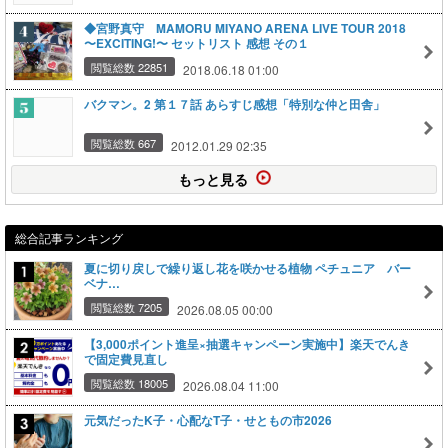
◆宮野真守 MAMORU MIYANO ARENA LIVE TOUR 2018
〜EXCITING!〜 セットリスト 感想 その１
閲覧総数 22851
2018.06.18 01:00
バクマン。2 第１７話 あらすじ感想「特別な仲と田舎」
閲覧総数 667
2012.01.29 02:35
もっと見る
総合記事ランキング
夏に切り戻しで繰り返し花を咲かせる植物 ペチュニア バー
ベナ…
閲覧総数 7205
2026.08.05 00:00
【3,000ポイント進呈×抽選キャンペーン実施中】楽天でんき
で固定費見直し
閲覧総数 18005
2026.08.04 11:00
元気だったK子・心配なT子・せともの市2026