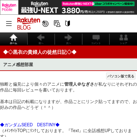
ホーム
前へ
次へ
コメント
シェア
◆◇黒衣の貴婦人の徒然日記◇◆
アニメ感想部屋
パソコン版で見る
独断と偏見により個々のアニメに
管理人＠なぎさ
が私なりにそれぞれの
作品に毎回レビューを書いております。
基本は日記の転載になりますが、作品ごとにリンク貼ってますので、お
好みの作品へどうぞ（＾＾）
◆ガンダムSEED DESTINY◆
（ﾒｲﾝｻｲﾄTOPにﾘﾝｸしております。『Text』に全話感想UPしておりま
す）