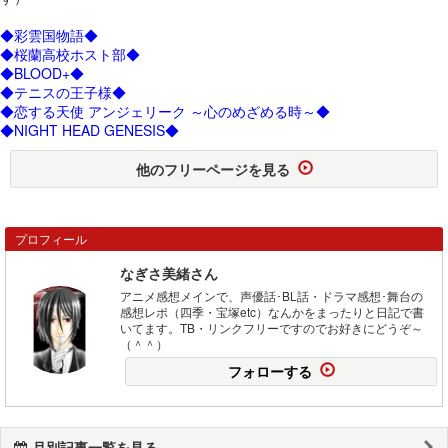
◆彩雲国物語◆
◆桜蘭高校ホスト部◆
◆BLOOD+◆
◆テニスの王子様◆
◆恋する天使 アンジェリーク ～心のめざめる時～◆
◆NIGHT HEAD GENESIS◆
他のフリーページを見る
プロフィール
なぎさ美緒さん
アニメ感想メインで、声優話･BL話・ドラマ感想･舞台の
感想レポ（四季・宝塚etc）なんかをまったりと日記で書
いてます。TB・リンクフリーですのでお好きにどうぞ～
（＾＾）
フォローする
月別記事一覧を見る