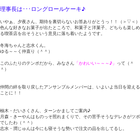
理事長は･･･ロングロールケーキ♪
いやぁ、夕夜さん、期待を裏切らないお答ありがとうっ！！（＞▽＜）
色んな好きなお菓子が出たところで、和菓子と洋菓子、どちらも楽しめ
る喫茶店を出そうという意見に落ち着いたようです。
冬海ちゃんと志水くん。
ゆる～～く仲直り（＾＾）
このふたりのテンポだから、みなさん
「かわいい～～～♪」
って（＾
＾）
仲間の絆を取り戻したアンサンブルメンバーは、いよいよ当日を迎える
ことに！！
柚木・だいさくさん、ターンかましてご案内♪
月森・きーやんはものっそ照れまくりで、その苦手そうなデレさがツボ
でしたわ（＾＾）
志水・潤じゅんは今にも寝そうな勢いで注文の品を出してるし。