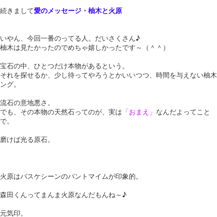
続きまして
愛のメッセージ・柚木と火原
いやん、今回一番のってる人。だいさくさん♪
柚木は見たかったのでめちゃ嬉しかったです～（＾＾）
宝石の中、ひとつだけ本物があるという。
それを探せるか、少し待ってやろうとかいいつつ、時間を与えない柚木
ング。
流石の意地悪さ。
でも、その本物の天然石ってのが、実は
「おまえ」
なんだよってこと
で。
磨けば光る原石。
火原はバスケシーンのパントマイムが印象的。
森田くんってまんま火原なんだもんね～♪
元気印。