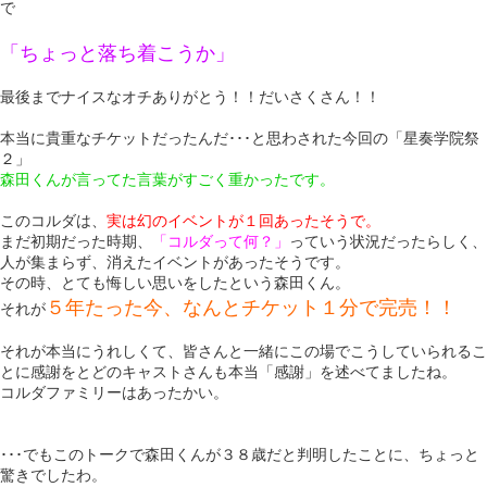
で
「ちょっと落ち着こうか」
最後までナイスなオチありがとう！！だいさくさん！！
本当に貴重なチケットだったんだ･･･と思わされた今回の「星奏学院祭
２」
森田くんが言ってた言葉がすごく重かったです。
このコルダは、
実は幻のイベントが１回あったそうで。
まだ初期だった時期、
「コルダって何？」
っていう状況だったらしく、
人が集まらず、消えたイベントがあったそうです。
その時、とても悔しい思いをしたという森田くん。
５年たった今、なんとチケット１分で完売！！
それが
それが本当にうれしくて、皆さんと一緒にこの場でこうしていられるこ
とに感謝をとどのキャストさんも本当「感謝」を述べてましたね。
コルダファミリーはあったかい。
･･･でもこのトークで森田くんが３８歳だと判明したことに、ちょっと
驚きでしたわ。