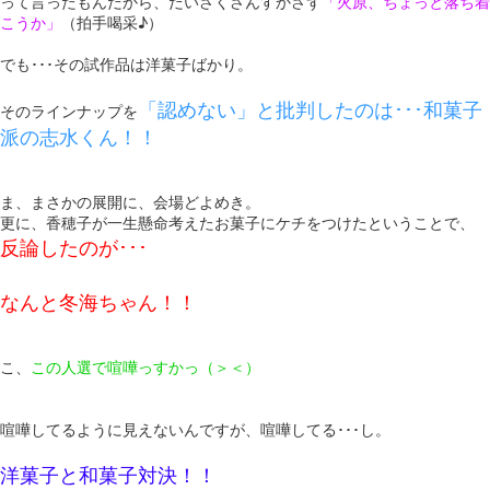
って言ったもんだから、だいさくさんすかさず
「火原、ちょっと落ち着
こうか」
（拍手喝采♪）
でも･･･その試作品は洋菓子ばかり。
「認めない」と批判したのは･･･和菓子
そのラインナップを
派の志水くん！！
ま、まさかの展開に、会場どよめき。
更に、香穂子が一生懸命考えたお菓子にケチをつけたということで、
反論したのが･･･
なんと冬海ちゃん！！
こ、
この人選で喧嘩っすかっ（＞＜）
喧嘩してるように見えないんですが、喧嘩してる･･･し。
洋菓子と和菓子対決！！