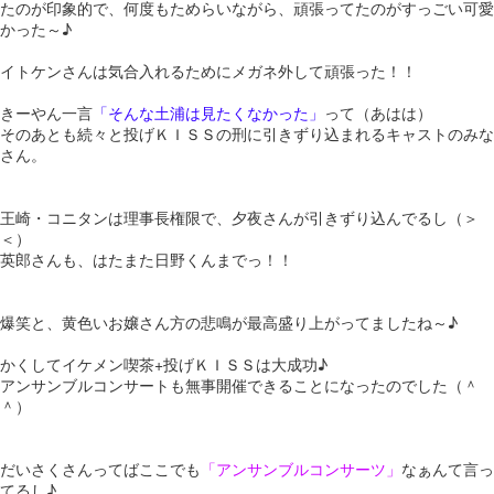
たのが印象的で、何度もためらいながら、頑張ってたのがすっごい可愛
かった～♪
イトケンさんは気合入れるためにメガネ外して頑張った！！
きーやん一言
「そんな土浦は見たくなかった」
って（あはは）
そのあとも続々と投げＫＩＳＳの刑に引きずり込まれるキャストのみな
さん。
王崎・コニタンは理事長権限で、夕夜さんが引きずり込んでるし（＞
＜）
英郎さんも、はたまた日野くんまでっ！！
爆笑と、黄色いお嬢さん方の悲鳴が最高盛り上がってましたね～♪
かくしてイケメン喫茶+投げＫＩＳＳは大成功♪
アンサンブルコンサートも無事開催できることになったのでした（＾
＾）
だいさくさんってばここでも
「アンサンブルコンサーツ」
なぁんて言っ
てるし♪