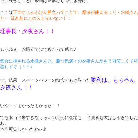
で、残念なことに今回は正解なしで引き分け。
ここは
正当にじゃんけん勝負ってことで、魔法が使えるリリ・水橋さん
と･･･流れ的にこの人しかいない！！
理事長・夕夜さん！！
もうねぇ、お膳立てはできたって感じ♪
気合に押される水橋さんと、勝つ気満々の夕夜さんがもう可笑しくて可
笑しくて（＾＾）
勝利は、もちろん
で、結果、スイーツパワーの執念でもぎ取った
夕夜さん！！
いや～～よかったよかった！！
でも本当出来すぎなくらいの展開に会場も、出演者も大はしゃぎでした
わ。
本当可笑しかったわ～♪