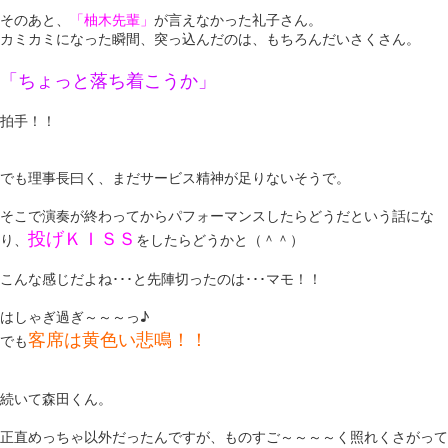
そのあと、
「柚木先輩」
が言えなかった礼子さん。
カミカミになった瞬間、突っ込んだのは、もちろんだいさくさん。
「ちょっと落ち着こうか」
拍手！！
でも理事長曰く、まだサービス精神が足りないそうで。
そこで演奏が終わってからパフォーマンスしたらどうだという話にな
投げＫＩＳＳ
り、
をしたらどうかと（＾＾）
こんな感じだよね･･･と先陣切ったのは･･･マモ！！
はしゃぎ過ぎ～～～っ♪
客席は黄色い悲鳴！！
でも
続いて森田くん。
正直めっちゃ以外だったんですが、ものすご～～～～く照れくさがって