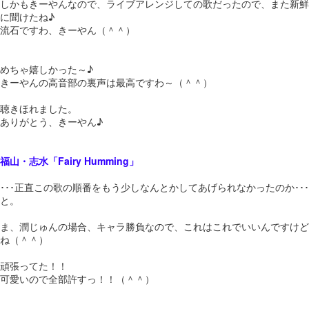
しかもきーやんなので、ライブアレンジしての歌だったので、また新鮮
に聞けたね♪
流石ですわ、きーやん（＾＾）
めちゃ嬉しかった～♪
きーやんの高音部の裏声は最高ですわ～（＾＾）
聴きほれました。
ありがとう、きーやん♪
福山・志水「Fairy Humming」
･･･正直この歌の順番をもう少しなんとかしてあげられなかったのか･･･
と。
ま、潤じゅんの場合、キャラ勝負なので、これはこれでいいんですけど
ね（＾＾）
頑張ってた！！
可愛いので全部許すっ！！（＾＾）