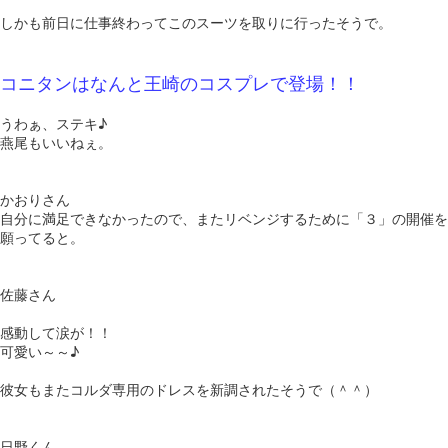
しかも前日に仕事終わってこのスーツを取りに行ったそうで。
コニタンはなんと王崎のコスプレで登場！！
うわぁ、ステキ♪
燕尾もいいねぇ。
かおりさん
自分に満足できなかったので、またリベンジするために「３」の開催を
願ってると。
佐藤さん
感動して涙が！！
可愛い～～♪
彼女もまたコルダ専用のドレスを新調されたそうで（＾＾）
日野くん