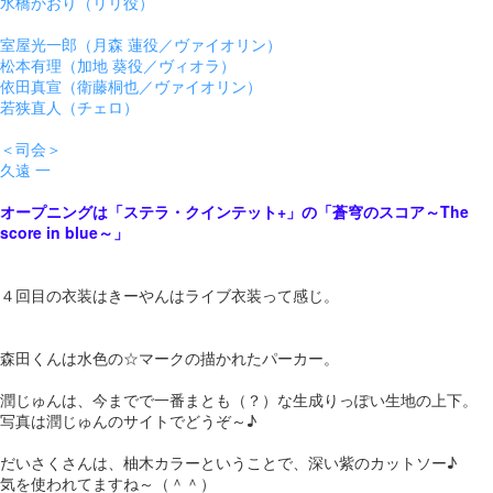
水橋かおり（リリ役）
室屋光一郎（月森 蓮役／ヴァイオリン）
松本有理（加地 葵役／ヴィオラ）
依田真宣（衛藤桐也／ヴァイオリン）
若狭直人（チェロ）
＜司会＞
久遠 一
オープニングは「ステラ・クインテット+」の「蒼穹のスコア～The
score in blue～」
４回目の衣装はきーやんはライブ衣装って感じ。
森田くんは水色の☆マークの描かれたパーカー。
潤じゅんは、今までで一番まとも（？）な生成りっぽい生地の上下。
写真は潤じゅんのサイトでどうぞ～♪
だいさくさんは、柚木カラーということで、深い紫のカットソー♪
気を使われてますね～（＾＾）