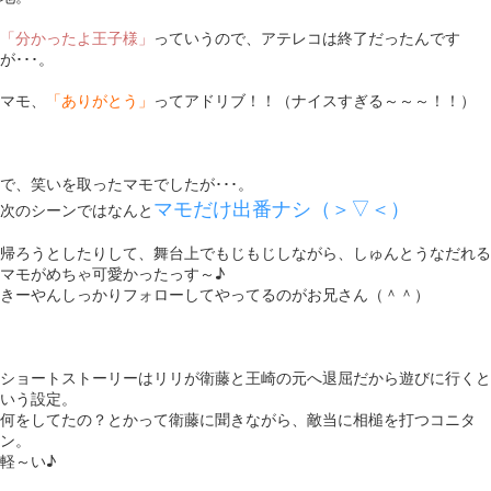
「分かったよ王子様」
っていうので、アテレコは終了だったんです
が･･･。
マモ、
「ありがとう」
ってアドリブ！！（ナイスすぎる～～～！！）
で、笑いを取ったマモでしたが･･･。
マモだけ出番ナシ（＞▽＜）
次のシーンではなんと
帰ろうとしたりして、舞台上でもじもじしながら、しゅんとうなだれる
マモがめちゃ可愛かったっす～♪
きーやんしっかりフォローしてやってるのがお兄さん（＾＾）
ショートストーリーはリリが衛藤と王崎の元へ退屈だから遊びに行くと
いう設定。
何をしてたの？とかって衛藤に聞きながら、敵当に相槌を打つコニタ
ン。
軽～い♪