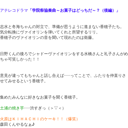
アテレコドラマ
「学院祭協奏曲～お菓子はどっちだ～？（後編）」
志水と冬海ちゃんの対立で、準備が思うように進まない香穂子たち。
気分転換にヴァイオリンを弾いてくれと所望するリリ。
香穂子のヴァイオリンの音を聞いて現れたのは衛藤。
日野くんの後ろでシャドーヴァイオリンをする水橋さんと礼子さんがめ
ちゃ可笑しかった！！
意見が違ってもちゃんと話し合えば･･･ってことで、ふたりを仲直りさ
せてみせるという香穂子。
集めたみんなに好きなお菓子を聞く香穂子。
土浦の焼き芋
･･･渋すぎっ（＞▽＜）
火原はＫＩＨＡＣＨＩのケーキ！！（爆笑）
森田くんやるなぁ♪