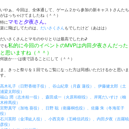
いやぁ、今回は、全体通して、ゲーム２から参加の新キャストさんたち
がはっちゃけてましたね（＾＾）
マモと夕夜さん。
特に
楽に飛ばしてたのは、
だいさくさん
もでしたけど（あはは）
だいさくさんとマモのやりとりは最高でしたわ♪
私的に今回のイベントのMVPは内田夕夜さんだった
でも
と思いますね（＾＾）
何故か･･･は後で語ることにして（＾＾）
ま、きっと祭りを１回でもご覧になった方は同感いただけるかと思いま
す。
高木礼子（日野香穂子役）、谷山紀章（月森 蓮役）、伊藤健太郎（土
浦梁太郎役）
福山 潤（志水桂一役）、森田成一（火原和樹役）、岸尾だいすけ（柚
木梓馬役）
宮野真守（加地 葵役）、日野 聡（衛藤桐也役）、佐藤 朱（冬海笙子
役）
石川英郎（金澤紘人役）、小西克幸（王崎信武役）、内田夕夜（吉羅暁
彦役）