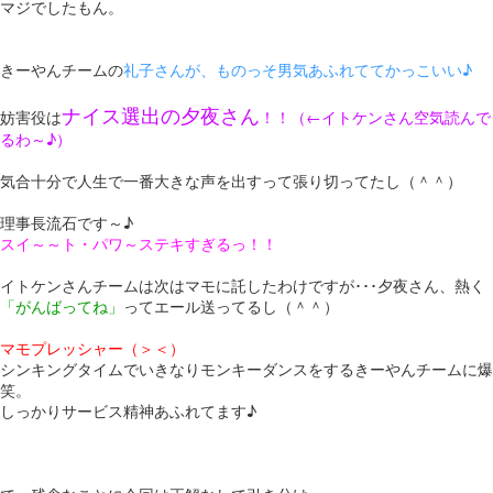
マジでしたもん。
きーやんチームの
礼子さんが、ものっそ男気あふれててかっこいい♪
ナイス選出の夕夜さん
妨害役は
！！（←イトケンさん空気読んで
るわ～♪）
気合十分で人生で一番大きな声を出すって張り切ってたし（＾＾）
理事長流石です～♪
スイ～～ト・パワ～ステキすぎるっ！！
イトケンさんチームは次はマモに託したわけですが･･･夕夜さん、熱く
「がんばってね」
ってエール送ってるし（＾＾）
マモプレッシャー（＞＜）
シンキングタイムでいきなりモンキーダンスをするきーやんチームに爆
笑。
しっかりサービス精神あふれてます♪