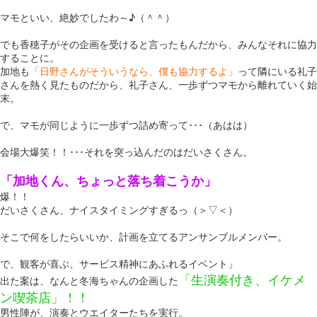
マモといい、絶妙でしたわ～♪（＾＾）
でも香穂子がその企画を受けると言ったもんだから、みんなそれに協力
することに。
加地も
「日野さんがそういうなら、僕も協力するよ」
って隣にいる礼子
さんを熱く見たものだから、礼子さん、一歩ずつマモから離れていく始
末。
で、マモが同じように一歩ずつ詰め寄って･･･（あはは）
会場大爆笑！！･･･それを突っ込んだのはだいさくさん。
「加地くん、ちょっと落ち着こうか」
爆！！
だいさくさん、ナイスタイミングすぎるっ（＞▽＜）
そこで何をしたらいいか、計画を立てるアンサンブルメンバー。
で、観客が喜ぶ、サービス精神にあふれるイベント」
「生演奏付き、イケメ
出た案は、なんと冬海ちゃんの企画した
ン喫茶店」！！
男性陣が、演奏とウエイターたちを実行。