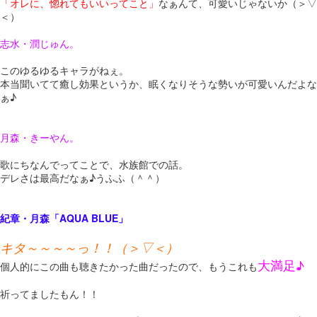
「オレに、惚れてもいいってこと」
なぁんて、可愛いじゃないか（＞▽
＜）
志水・潤じゅん。
このゆるゆるキャラがねぇ。
本当聞いてて癒し効果というか、眠くなりそうな勢いが可愛いんだよな
ぁ♪
月森・きーやん。
歌にちなんでってことで、水族館での話。
デレさは最高だなぁ♪うふふ（＾＾）
紀章・月森「AQUA BLUE」
キタ～～～～っ！！（＞▽＜）
大満足♪
個人的にこの曲も聴きたかった曲だったので、もうこれも
祈ってましたもん！！