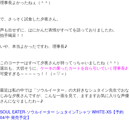
理事長よかったねぇ（＾＾）
で、さっそく試食した夕夜さん。
声も出せずに、はにかんだ表情がすべてを語っておりましたわ。
拍手喝采！！
いや、本当よかったですわ、理事長♪
このコーナーはすべて夕夜さんが持ってっちゃいましたね（＾＾）
退出も、大切そうに、
ケーキの乗ったカートを自ら引いていく理事長♪
可愛すぎる～～～～っ！！（＞▽＜）
最近は私の中では「ソウルイーター」の大好きなシュタイン先生でおな
じみな夕夜さんですが、こんな一面を見て、ますますお気に入りな声優
さんになりましたわ～♪
SOUL EATER-ソウルイーター シュタインTシャツ WHITE-XS【予約
04/中 発売予定】