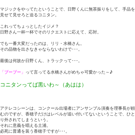
マジックをやってたということで、日野くんに無茶振りをして、手品を
見せて見せろと迫るコニタン。
これってちょっとしたイジメ？
日野さん一杯一杯でそのリクエストに応えて、応対。
でも一番大変だったのは、リリ・水橋さん。
その品物を出さなきゃならないわけで･･･。
最後は何故か日野くん、トラックって･･･。
「ブーブー」
って言ってる水橋さんがめちゃ可愛かった～♪
コニタンってば黒いわ～（あはは）
アテレコシーンは、コンクール出場者にアンサンブル演奏を理事長が頼
むのですが、香穂子だけはレベルが追い付いてないということで、ひと
り外されてしまうという。
それに意義を唱える土浦。
必死に普通を装う香穂子ですが･･･。