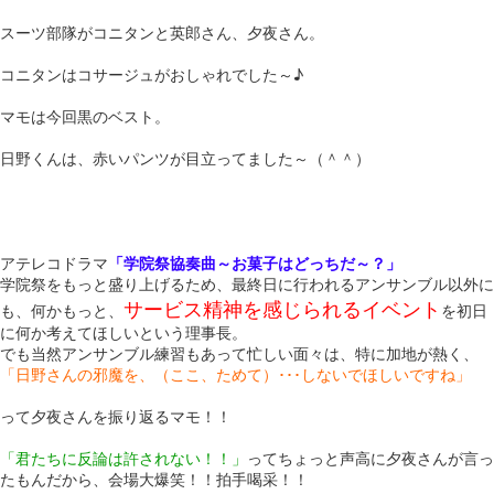
スーツ部隊がコニタンと英郎さん、夕夜さん。
コニタンはコサージュがおしゃれでした～♪
マモは今回黒のベスト。
日野くんは、赤いパンツが目立ってました～（＾＾）
アテレコドラマ
「学院祭協奏曲～お菓子はどっちだ～？」
学院祭をもっと盛り上げるため、最終日に行われるアンサンブル以外に
サービス精神を感じられるイベント
も、何かもっと、
を初日
に何か考えてほしいという理事長。
でも当然アンサンブル練習もあって忙しい面々は、特に加地が熱く、
「日野さんの邪魔を、（ここ、ためて）･･･しないでほしいですね」
って夕夜さんを振り返るマモ！！
「君たちに反論は許されない！！」
ってちょっと声高に夕夜さんが言っ
たもんだから、会場大爆笑！！拍手喝采！！