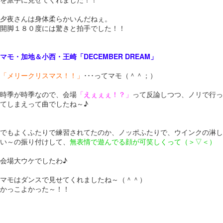
夕夜さんは身体柔らかいんだねぇ。
開脚１８０度には驚きと拍手でした！！
マモ・加地＆小西・王崎「DECEMBER DREAM」
「メリークリスマス！！」
･･･ってマモ（＾＾；）
時季が時季なので、会場
「えぇぇぇ！？」
って反論しつつ、ノリで行っ
てしまえって曲でしたね～♪
でもよくふたりで練習されてたのか、ノッポふたりで、ウインクの淋し
い～の振り付けして、
無表情で遊んでる顔が可笑しくって（＞▽＜）
会場大ウケでしたわ♪
マモはダンスで見せてくれましたね～（＾＾）
かっこよかった～！！