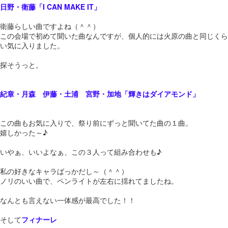
日野・衛藤「I CAN MAKE IT」
衛藤らしい曲ですよね（＾＾）
この会場で初めて聞いた曲なんですが、個人的には火原の曲と同じくら
い気に入りました。
探そうっと。
紀章・月森 伊藤・土浦 宮野・加地「輝きはダイアモンド」
この曲もお気に入りで、祭り前にずっと聞いてた曲の１曲。
嬉しかった～♪
いやぁ、いいよなぁ、この３人って組み合わせも♪
私の好きなキャラばっかだし～（＾＾）
ノリのいい曲で、ペンライトが左右に揺れてましたね。
なんとも言えない一体感が最高でした！！
そして
フィナーレ