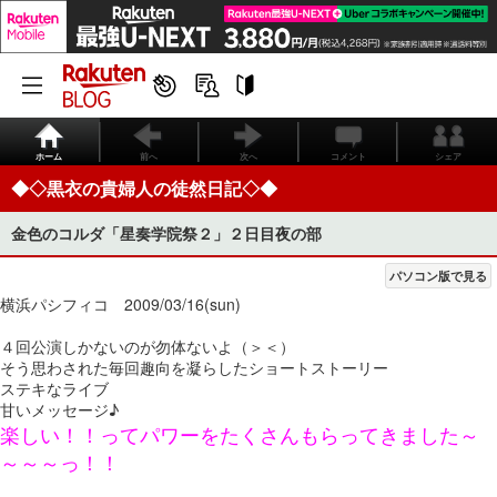
ホーム
前へ
次へ
コメント
シェア
◆◇黒衣の貴婦人の徒然日記◇◆
金色のコルダ「星奏学院祭２」２日目夜の部
パソコン版で見る
横浜パシフィコ 2009/03/16(sun)
４回公演しかないのが勿体ないよ（＞＜）
そう思わされた毎回趣向を凝らしたショートストーリー
ステキなライブ
甘いメッセージ♪
楽しい！！ってパワーをたくさんもらってきました～
～～～っ！！