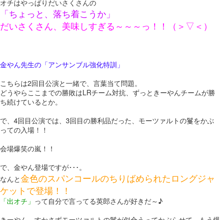
オチはやっぱりだいさくさんの
「ちょっと、落ち着こうか」
だいさくさん、美味しすぎる～～～っ！！（＞▽＜）
金やん先生の「アンサンブル強化特訓」
こちらは2回目公演と一緒で、言葉当て問題。
どうやらここまでの勝敗はLRチーム対抗、ずっときーやんチームが勝
ち続けているとか。
で、4回目公演では、3回目の勝利品だった、モーツァルトの鬘をかぶ
っての入場！！
会場爆笑の嵐！！
で、金やん登場ですが･･･。
金色のスパンコールのちりばめられたロングジャ
なんと
ケットで登場！！
「出オチ」
って自分で言ってる英郎さんが好きだ～♪
きーやん、すかさずモーツァルトの鬘が似合うってかぶらせて、もう爆