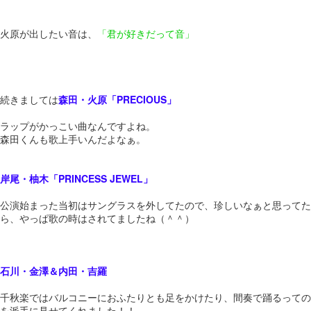
火原が出したい音は、
「君が好きだって音」
続きましては
森田・火原「PRECIOUS」
ラップがかっこい曲なんですよね。
森田くんも歌上手いんだよなぁ。
岸尾・柚木「PRINCESS JEWEL」
公演始まった当初はサングラスを外してたので、珍しいなぁと思ってた
ら、やっぱ歌の時はされてましたね（＾＾）
石川・金澤＆内田・吉羅
千秋楽ではバルコニーにおふたりとも足をかけたり、間奏で踊るっての
を派手に見せてくれました！！