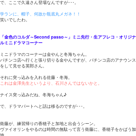
で、ここで久遠さん登場なんですが･･･。
学ランに、帽子、何故か瓶底丸メガネ！！
笑いでしたわ。
「金色のコルダ～Second passo～」ミニ先行・生アフレコ・オリジナ
ルミニドラマコーナー
ミニドラマのコーナーは金やんと冬海ちゃん。
パチンコ店へ行くと張り切りる金やんですが、パチンコ店のアナウンス
をして見せる英郎さん。
それに突っ込みを入れる佐藤・冬海。
これは金澤先生というより、石川さんではないかと。
ナイス突っ込みだね、冬海ちゃん♪
で、ドラマパートへと話は移るのですが･･･。
衛藤が、練習帰りの香穂子と加地と出会うシーン。
ヴァイオリンをやるのは時間の無駄って言う衛藤に、香穂子をかばう加
地。