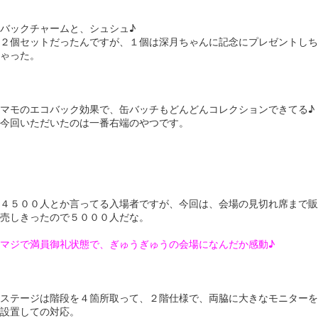
バックチャームと、シュシュ♪
２個セットだったんですが、１個は深月ちゃんに記念にプレゼントしち
ゃった。
マモのエコバック効果で、缶バッチもどんどんコレクションできてる♪
今回いただいたのは一番右端のやつです。
４５００人とか言ってる入場者ですが、今回は、会場の見切れ席まで販
売しきったので５０００人だな。
マジで満員御礼状態で、ぎゅうぎゅうの会場になんだか感動♪
ステージは階段を４箇所取って、２階仕様で、両脇に大きなモニターを
設置しての対応。