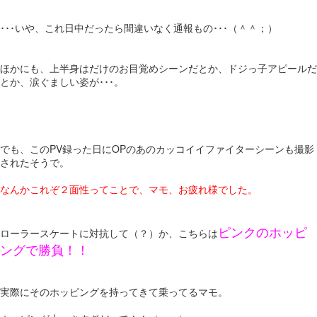
･･･いや、これ日中だったら間違いなく通報もの･･･（＾＾；）
ほかにも、上半身はだけのお目覚めシーンだとか、ドジっ子アピールだ
とか、涙ぐましい姿が･･･。
でも、このPV録った日にOPのあのカッコイイファイターシーンも撮影
されたそうで。
なんかこれぞ２面性ってことで、マモ、お疲れ様でした。
ピンクのホッピ
ローラースケートに対抗して（？）か、こちらは
ングで勝負！！
実際にそのホッピングを持ってきて乗ってるマモ。