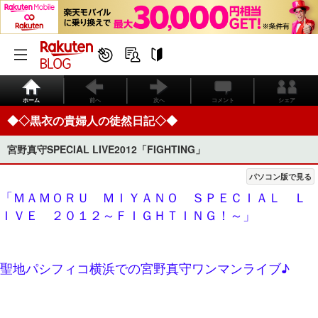
ホーム
前へ
次へ
コメント
シェア
◆◇黒衣の貴婦人の徒然日記◇◆
宮野真守SPECIAL LIVE2012「FIGHTING」
パソコン版で見る
「ＭＡＭＯＲＵ ＭＩＹＡＮＯ ＳＰＥＣＩＡＬ Ｌ
ＩＶＥ ２０１２～ＦＩＧＨＴＩＮＧ！～」
聖地パシフィコ横浜での宮野真守ワンマンライブ♪