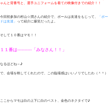
ゃんと背番号と、選手ユニフォームを着ての映像付きでの紹介！！
今回初参加の村山☆潤さんの紹介で、ボールは友達をもじって、
「ボー
ドは友達」
って紹介に爆笑だったよ。
そして１０番はマモ！！
１１番は----------「みなさん！！」
なるほどね～♪
で、会場を映してくれたので、この臨場感はいいノリでしたわ（＾＾）
ここからマモは白の上下に白のベスト、金色のネクタイで♪