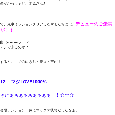
拳がかっけぇぜ、木原さん♪
デビューのご褒美
で、見事ミッションクリアしたマモたちには、
が！！
曲は---------え！？
マジで来るのか？
するとここでみゆきち・春香の声が！！
12. マジLOVE1000%
きたぁぁぁぁぁぁぁぁぁ！！☆☆☆
会場テンション一気にマックス状態だったなぁ。