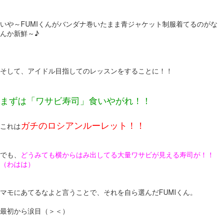
いや～FUMIくんがバンダナ巻いたまま青ジャケット制服着てるのがな
んか新鮮～♪
そして、アイドル目指してのレッスンをすることに！！
まずは「ワサビ寿司」食いやがれ！！
ガチのロシアンルーレット！！
これは
でも、
どうみても横からはみ出してる大量ワサビが見える寿司が！！
（わはは）
マモにあてるなよと言うことで、それを自ら選んだFUMIくん。
最初から涙目（＞＜）