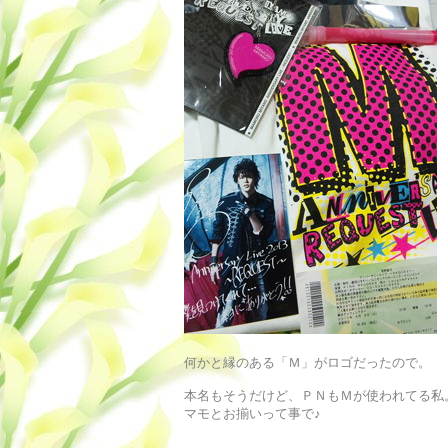
何かと縁のある「Ｍ」がロゴだったので。
本名もそうだけど、ＰＮもＭが使われてる私
マモとお揃いって事で♪