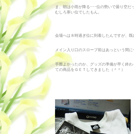
ま、朝は小雨が降る･･･位の勢いで曇り空だ
むしろ寒い位でしたもん。
会場へは８時過ぎ位に到着したんですが、既
メイン入り口のスロープ前はあっという間に
手際よかったのか、グッズの準備が早く終わ
ての商品をＧＥＴしてきました（＾＾）