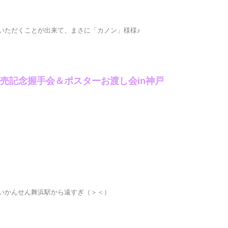
いただくことが出来て、まさに「カノン」様様♪
売記念握手会＆ポスターお渡し会in神戸
。
いかんせん舞浜駅から遠すぎ（＞＜）