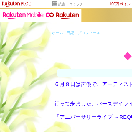
100万ポイ
読書・コミック
ホーム
|
日記
|
プロフィール
６月８日は声優で、アーティス
行って来ました、バースデイラ
「アニバーサリーライブ ～REQ