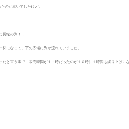
ったのが幸いでしたけど。
に長蛇の列！！
一杯になって、下の広場に列が流れていました。
ったと言う事で、販売時間が１１時だったのが１０時に１時間も繰り上げに