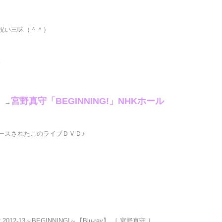
祝い三昧（＾＾）
。
宮野真守「BEGINNING!」NHKホール
 →
ースされたこのライブＤＶＤ♪
2012-13～BEGINNING!～【Blu-ray】 ［ 宮野真守 ］