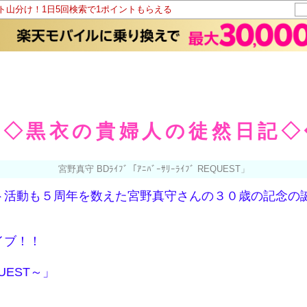
ント山分け！1日5回検索で1ポイントもらえる
◆◇黒衣の貴婦人の徒然日記◇
宮野真守 BDﾗｲﾌﾞ「ｱﾆﾊﾞｰｻﾘｰﾗｲﾌﾞ REQUEST」
ト活動も５周年を数えた宮野真守さんの３０歳の記念の
イブ！！
UEST～」