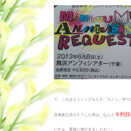
で、これはもうシングルＣＤ「カノン」枠で
９列目
見事夜公演ＧＥＴした席は、なんと
いやぁ、最後に神がきましたわ～♪