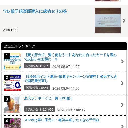
ワレ餃子倶楽部潜入に成功セリの巻
2008.12.10
総合記事ランキング
【賢く貯めて、賢く使おう！】あなたに合ったカードを選ん
で支払いをお得に！✨
閲覧総数 11637
2026.08.07 11:00
【3,000ポイント進呈×抽選キャンペーン実施中】楽天でんき
で固定費見直し
閲覧総数 20676
2026.08.04 11:00
楽天ラッキーくじ一覧（PC版）
閲覧総数 11201088
2026.08.07 08:35
スマホは常に手元に・微笑み返したくなる千日紅