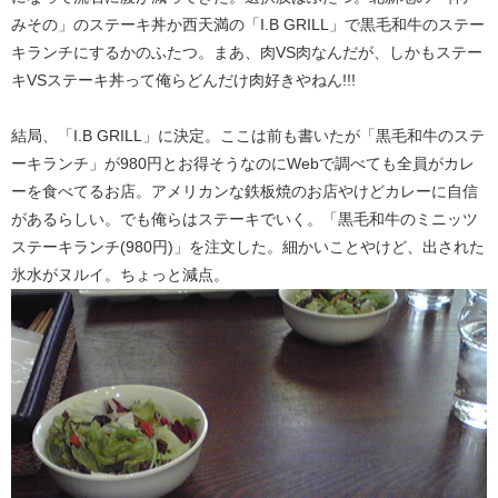
みその」のステーキ丼か西天満の「I.B GRILL」で黒毛和牛のステー
キランチにするかのふたつ。まあ、肉VS肉なんだが、しかもステー
キVSステーキ丼って俺らどんだけ肉好きやねん!!!
結局、「I.B GRILL」に決定。ここは前も書いたが「黒毛和牛のステ
ーキランチ」が980円とお得そうなのにWebで調べても全員がカレ
ーを食べてるお店。アメリカンな鉄板焼のお店やけどカレーに自信
があるらしい。でも俺らはステーキでいく。「黒毛和牛のミニッツ
ステーキランチ(980円)」を注文した。細かいことやけど、出された
氷水がヌルイ。ちょっと減点。