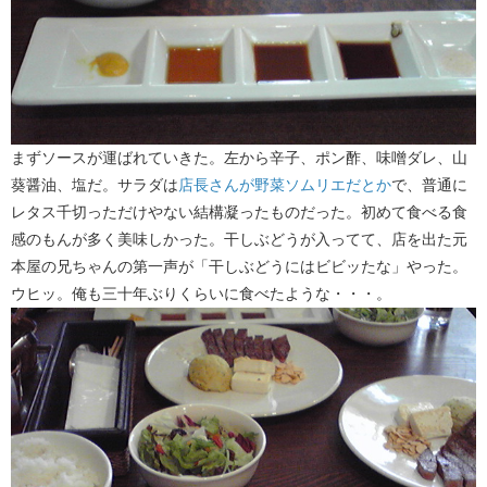
まずソースが運ばれていきた。左から辛子、ポン酢、味噌ダレ、山
葵醤油、塩だ。サラダは
店長さんが野菜ソムリエだとか
で、普通に
レタス千切っただけやない結構凝ったものだった。初めて食べる食
感のもんが多く美味しかった。干しぶどうが入ってて、店を出た元
本屋の兄ちゃんの第一声が「干しぶどうにはビビッたな」やった。
ウヒッ。俺も三十年ぶりくらいに食べたような・・・。