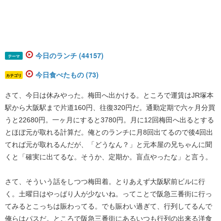
今日のランチ (44157)
テーマ
今日食べたもの (73)
カテゴリ
さて、今日は休みやった。梅田へ出かける。ところで運賃はJR塚本
駅から大阪駅まで片道160円、往復320円だ。通勤定期で六ヶ月分買
うと22680円。一ヶ月にすると3780円。月に12回梅田へ出るとする
とほぼ元が取れる計算だ。俺とのランチに月8回出てるので後4回出
てれば元が取れるんだが、「どうなん？」と元本屋の兄ちゃんに聞
くと「確実に出てるな。そうか、定期か。盲点やったな」と言う。
さて、そういう話をしつつ梅田着。とりあえず大阪駅前ビルに行
く。土曜日はやっぱり人が少ないね。ってことで阪急三番街に行っ
てみるとこっちは賑わってる。でも賑わい過ぎて、行列してるんで
俺らはパスだ。ところで阪急三番街にあるいつも行列の出来る洋食