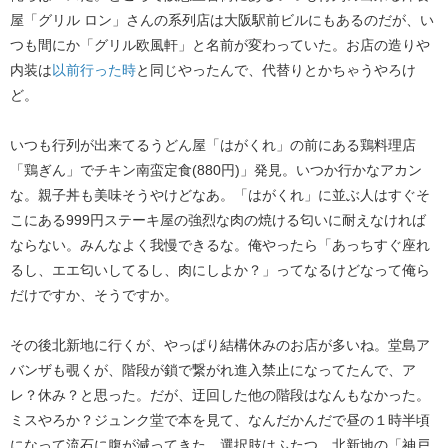
屋「グリル ロン」さんの系列店は大阪駅前ビルにもあるのだが、い
つも間にか「グリル欧風軒」と名前が変わっていた。お店の造りや
内装は
以前行った時
と同じやったんで、代替りとかちゃうやろけ
ど。
いつも行列が出来てるうどん屋「はがくれ」の前にある鶏料理店
「鶏ぎん」でチキン南蛮定食(880円)」発見。いつか行かなアカン
な。親子丼も美味そうやけどなあ。「はがくれ」に並ぶ人はすぐそ
こにある999円ステーキ屋の強烈な肉の焼ける匂いに耐えなければ
ならない。みんなよく我慢できるな。俺やったら「あっちすぐ座れ
るし、エエ匂いしてるし、肉にしよか？」ってなるけどなって俺ら
だけですか、そうですか。
その後北新地に行くが、やっぱり結構休みのお店が多いね。堂島ア
バンザも覗くが、階段が鎖で繋がれ進入禁止になってたんで、ア
レ？休み？と思った。だが、迂回した他の階段はなんもなかった。
ミスやろか？ジュンク堂で本を見て、なんだかんだで昼の１時半頃
になって流石に腹が減ってきた。選択肢はふたつ。北新地の「神戸