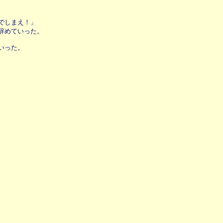
でしまえ！」
辞めていった。
いった。