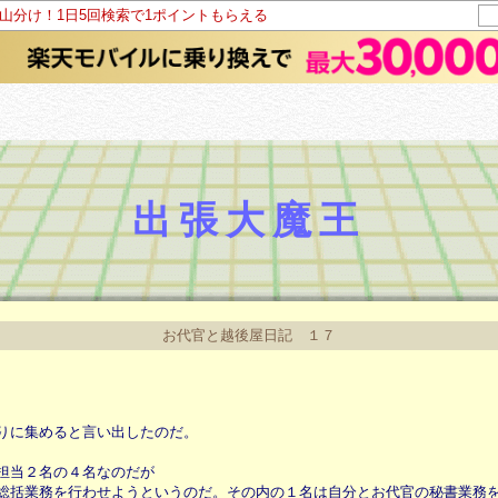
ト山分け！1日5回検索で1ポイントもらえる
出張大魔王
お代官と越後屋日記 １７
りに集めると言い出したのだ。
担当２名の４名なのだが
総括業務を行わせようというのだ。その内の１名は自分とお代官の秘書業務