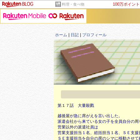
100万ポイン
料理・食べ物
ホーム
|
日記
|
プロフィール
第１７話 大量殺戮
越後屋が急に席がえを言い出した。
派遣会社から来ている女の子を全員自分の周
営業以外の派遣社員は
営業支援担当１名、総括担当１名、ＳＥ支援
ＳＥ支援担当を自分の席のシマに移動させて