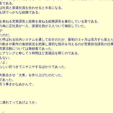
名である。
は社員と派遣社員を合わせると８名になる。
も頭でっかちな組織である。
を束ねる営業課長と総務を束ねる総務課長を兼任している形である。
の為に正社員が一人、派遣社員が２人ついて補佐していた。
が
たのだ。
と呼ばれる社内システムを通して出すのだが、最初の３ヶ月は見方すら覚え
の動きや案件の進捗状況を把握し適切な指示を与えるのが営業担当課長の仕
営業活動については無頓着であった。
ヒアリングと称して１時間ほど直接話を聞くのである。
もない。
いよ」
らしい目つきでニヤニヤするばかりであった。
大集合させ「大奥」を作り上げたのだった。
であった。
言う事きかなあかんで」
に連れてってあげようか」
。」