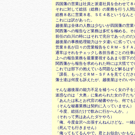
四国藩の営業は社員と派遣社員を合わせて８
それに対して総括（総務）の業務を行う人間
総務８名に営業８名、ＳＥ４名というなんと
これには訳があった。
越後屋は全体の人数は少ないが四国藩の営業
関西藩への報告など業務は多忙を極める。そ
前任の白川の時にはそれで充分であったのだ
越後屋の事務処理能力はケタ違いに劣ってい
営業８名が日々の営業報告をＣＲＭ－ＳＦＡ
通常はそれをチェックし各担当者ごとの仕事
上への報告業務を最重要視するあまり部下の
関西藩から報告を求められた時には大慌てで
これでは部下の抱えている問題など解るはず
「課長、もっとＣＲＭ－ＳＦＡを見てくださ
藩士達は何度も訴えたが、越後屋はそのいや
そんな越後屋の能力不足を補うべく女の子を
迷惑なのは「大奥」に集められた女の子たち
「あんたは私とお代官の秘書やから、何でも
（そんな秘書業務は契約に入っていません）
「今度、総括だけで飲みに行かへんか。」
（それって男はあんたダケやろ）
「俺、今度金沢へ出張すんねんけどな。一緒
（死んでも行きません）
「俺ってもてるんやで。君とお似合いかもな