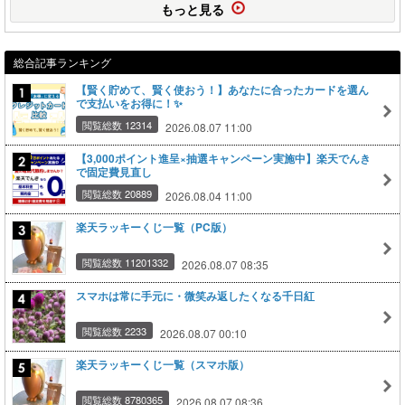
もっと見る
総合記事ランキング
【賢く貯めて、賢く使おう！】あなたに合ったカードを選ん
で支払いをお得に！✨
閲覧総数 12314
2026.08.07 11:00
【3,000ポイント進呈×抽選キャンペーン実施中】楽天でんき
で固定費見直し
閲覧総数 20889
2026.08.04 11:00
楽天ラッキーくじ一覧（PC版）
閲覧総数 11201332
2026.08.07 08:35
スマホは常に手元に・微笑み返したくなる千日紅
閲覧総数 2233
2026.08.07 00:10
楽天ラッキーくじ一覧（スマホ版）
閲覧総数 8780365
2026.08.07 08:36