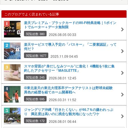
このブログでよく読まれている記事
楽天プレミアム・ブラックカードのWi-Fi特典攻略｜1ポイン
トでルーター＋データ無制限
閲覧総数 380
2026.08.05 00:33
楽天サービスで導入予定の「パスキー」「二要素認証」って
何だ？
閲覧総数 1677
2025.11.09 04:45
スマホ背面が“身だしなみツール”に進化！ 4機能を1枚に集
約したアクセサリー「MAGLETTE」
閲覧総数 245
2026.08.01 12:45
⚾️東北楽天の東北大理系卒データアナリストは野球未経験
異色の経歴を経てホーム開幕戦へ
閲覧総数 595
2026.03.31 11:52
ジャングリア沖縄「行きたくない」が46.7％の嫌われっぷ
り 満足度は高いのに残念な観光地になったワケ
閲覧総数 172
2026.08.01 06:44