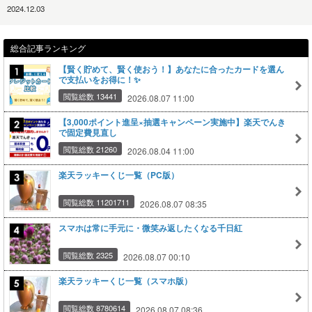
2024.12.03
総合記事ランキング
【賢く貯めて、賢く使おう！】あなたに合ったカードを選ん
で支払いをお得に！✨
閲覧総数 13441
2026.08.07 11:00
【3,000ポイント進呈×抽選キャンペーン実施中】楽天でんき
で固定費見直し
閲覧総数 21260
2026.08.04 11:00
楽天ラッキーくじ一覧（PC版）
閲覧総数 11201711
2026.08.07 08:35
スマホは常に手元に・微笑み返したくなる千日紅
閲覧総数 2325
2026.08.07 00:10
楽天ラッキーくじ一覧（スマホ版）
閲覧総数 8780614
2026.08.07 08:36