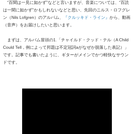
“百聞は一見に如かず”などと言いますが、音楽については、“百読
は一聞に如かず”かもしれないなどと思い、先回のニルス・ロフグレ
ン（Nils Lofgren）のアルバム、
『クルッキド・ライン』
から、動画
（音声）をお届けしたいと思います。
まずは、アルバム冒頭の1.「チャイルド・クッド・テル（A Child
Could Tell，例によって邦題は不定冠詞aがなぜか脱落した表記）」
です。記事でも書いたように、ギターがメインでかつ軽快なサウン
ドです。