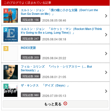
このブログでよく読まれている記事
エルトン・ジョン 「僕の瞳に小さな太陽（Don't Let the
Sun Go Down on Me）」
閲覧総数 156
2026.08.05 08:46
エルトン・ジョン 「ロケット・マン（Rocket Man (I Think
It's Going to Be a Long, Long Time)）」
閲覧総数 247
2026.08.04 08:18
INDEX更新
閲覧総数 203
2026.08.04 20:22
フィル・コリンズ 『バット・シリアスリー（… But
Seriously）』
閲覧総数 358
2026.08.01 21:05
ザ・キンクス 「デイズ（Days）」
閲覧総数 980
2026.07.09 05:13
もっと見る