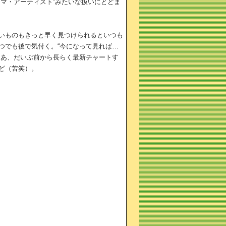
マ・アーティスト”みたいな扱いにとどま
いものもきっと早く見つけられるといつも
つでも後で気付く。“今になって見れば…
まあ、だいぶ前から長らく最新チャートす
ど（苦笑）。