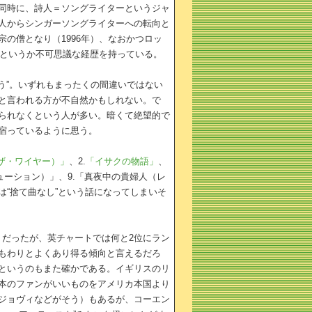
同時に、詩人＝ソングライターというジャ
人からシンガーソングライターへの転向と
の僧となり（1996年）、なおかつロッ
、というか不可思議な経歴を持っている。
う”。いずれもまったくの間違いではない
と言われる方が不自然かもしれない。で
られなくという人が多い。暗くて絶望的で
宿っているように思う。
ザ・ワイヤー）」
、2.
「イサクの物語」
、
ューション）」、9.「真夜中の貴婦人（レ
“捨て曲なし”という話になってしまいそ
りだったが、英チャートでは何と2位にラン
もわりとよくあり得る傾向と言えるだろ
というのもまた確かである。イギリスのリ
本のファンがいいものをアメリカ本国より
ジョヴィなどがそう）もあるが、コーエン