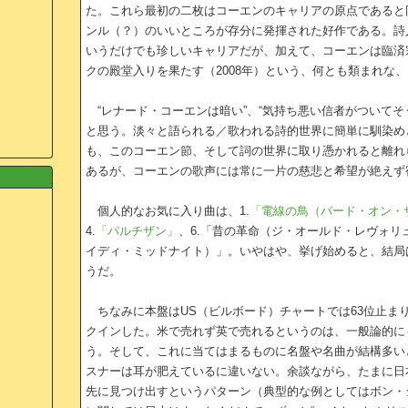
た。これら最初の二枚はコーエンのキャリアの原点であると
ンル（？）のいいところが存分に発揮された好作である。詩
いうだけでも珍しいキャリアだが、加えて、コーエンは臨済宗
クの殿堂入りを果たす（2008年）という、何とも類まれな
“レナード・コーエンは暗い”、“気持ち悪い信者がついてそ
と思う。淡々と語られる／歌われる詩的世界に簡単に馴染め
も、このコーエン節、そして詞の世界に取り憑かれると離れ
あるが、コーエンの歌声には常に一片の慈悲と希望が絶えず
個人的なお気に入り曲は、1.
「電線の鳥（バード・オン・
4.
「パルチザン」
、6.「昔の革命（ジ・オールド・レヴォリ
イディ・ミッドナイト）」。いやはや、挙げ始めると、結局は
うだ。
ちなみに本盤はUS（ビルボード）チャートでは63位止ま
クインした。米で売れず英で売れるというのは、一般論的に
う。そして、これに当てはまるものに名盤や名曲が結構多い
スナーは耳が肥えているに違いない。余談ながら、たまに日
先に見つけ出すというパターン（典型的な例としてはボン・