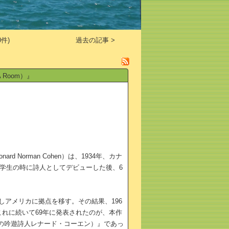
件)
過去の記事 >
 Room）』
Norman Cohen）は、1934年、カナ
大学生の時に詩人としてデビューした後、6
アメリカに拠点を移す。その結果、196
これに続いて69年に発表されたのが、本作
題：現代の吟遊詩人レナード・コーエン）』であっ