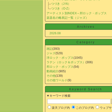
つづき（J-N）
つづき（O-Z）
アーティスト別INDEX～邦ロック・ポップス
楽器名の略表記一覧（ジャズ）
Archives
2026.08
Category
雑記
(393)
ジャズ
(529)
洋ロック・ポップス
(1045)
ラテン（ロック＆ポップス）
(306)
邦ロック・ポップス
(54)
動画紹介
(905)
その他
(139)
その他ワールド
(9)
Keyword Search
▼キーワード検索
楽天ブログ内
このブログ内
ウェブサ