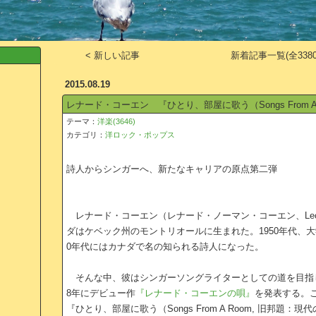
< 新しい記事
新着記事一覧(全3380
2015.08.19
レナード・コーエン 『ひとり、部屋に歌う（Songs From A
テーマ：
洋楽(3646)
カテゴリ：
洋ロック・ポップス
詩人からシンガーへ、新たなキャリアの原点第二弾
レナード・コーエン（レナード・ノーマン・コーエン、Leonard 
ダはケベック州のモントリオールに生まれた。1950年代、
0年代にはカナダで名の知られる詩人になった。
そんな中、彼はシンガーソングライターとしての道を目指し
8年にデビュー作
『レナード・コーエンの唄』
を発表する。
『ひとり、部屋に歌う（Songs From A Room, 旧邦