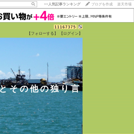
>>
人気記事ランキング
ブログを作成
楽天市場
11167375
【フォローする】
【ログイン】
【毎日開催】
15記事にいいね！で1ポイント
10秒滞在
いいね!
--
/
--
とその他の独り言