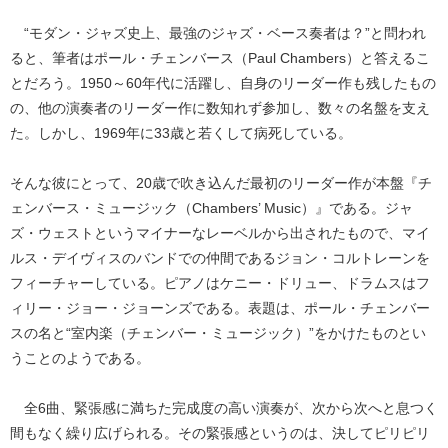
“モダン・ジャズ史上、最強のジャズ・ベース奏者は？”と問われ
ると、筆者はポール・チェンバース（Paul Chambers）と答えるこ
とだろう。1950～60年代に活躍し、自身のリーダー作も残したもの
の、他の演奏者のリーダー作に数知れず参加し、数々の名盤を支え
た。しかし、1969年に33歳と若くして病死している。
そんな彼にとって、20歳で吹き込んだ最初のリーダー作が本盤『チ
ェンバース・ミュージック（Chambers’ Music）』である。ジャ
ズ・ウェストというマイナーなレーベルから出されたもので、マイ
ルス・デイヴィスのバンドでの仲間であるジョン・コルトレーンを
フィーチャーしている。ピアノはケニー・ドリュー、ドラムスはフ
ィリー・ジョー・ジョーンズである。表題は、ポール・チェンバー
スの名と“室内楽（チェンバー・ミュージック）”をかけたものとい
うことのようである。
全6曲、緊張感に満ちた完成度の高い演奏が、次から次へと息つく
間もなく繰り広げられる。その緊張感というのは、決してピリピリ