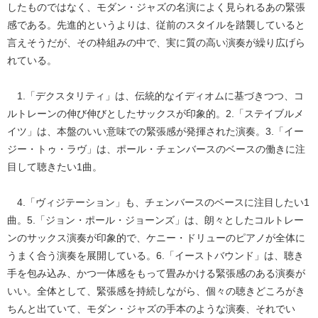
したものではなく、モダン・ジャズの名演によく見られるあの緊張
感である。先進的というよりは、従前のスタイルを踏襲していると
言えそうだが、その枠組みの中で、実に質の高い演奏が繰り広げら
れている。
1.「デクスタリティ」は、伝統的なイディオムに基づきつつ、コ
ルトレーンの伸び伸びとしたサックスが印象的。2.「ステイブルメ
イツ」は、本盤のいい意味での緊張感が発揮された演奏。3.「イー
ジー・トゥ・ラヴ」は、ポール・チェンバースのベースの働きに注
目して聴きたい1曲。
4.「ヴィジテーション」も、チェンバースのベースに注目したい1
曲。5.「ジョン・ポール・ジョーンズ」は、朗々としたコルトレー
ンのサックス演奏が印象的で、ケニー・ドリューのピアノが全体に
うまく合う演奏を展開している。6.「イーストバウンド」は、聴き
手を包み込み、かつ一体感をもって畳みかける緊張感のある演奏が
いい。全体として、緊張感を持続しながら、個々の聴きどころがき
ちんと出ていて、モダン・ジャズの手本のような演奏、それでい