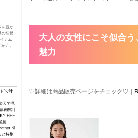
常を豊か
見の情報
大人の女性にこそ似合う、M
アイテム
ご紹介。
魅力
♡詳細は商品販売ページをチェック♡｜
R
ト”で叶
 楽天で見
徹底解剖
KY HEE
極意
her NI
ょっと特別