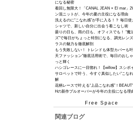
になる秘密
着回し無限大！「CANAL JEAN × El mar」
ン混ニットが、今年の夏の主役になる理由
洗えるのに“こなれ感”が手に入る！？ 毎日
シャツで、新しい自分に出会う着こなし術
曇りの日も、雨の日も、オフィスでも！ “魔
ズ”で毎日がちょっと特別になる、調光レン
ラスの魅力を徹底解剖
もう失敗しない！ トレンドも体型カバーも叶
天ファッション”徹底活用術で、毎日のおし
っと輝く
ハシゴレースに一目惚れ！【willow】スシボ
サロペットで叶う、今すぐ真似したい“こなれ
解
花柄レースで叶える“上品こなれ感”！BEAUTY
Hの新作プルオーバーが今年の主役になる理
Free Space
関連ブログ