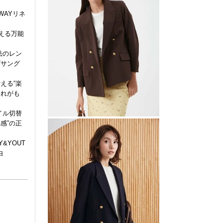
2WAYリネ
使える万能
法のレン
ズサング
える“楽
ゃれがも
イル切替
感”の正
&YOUT
由