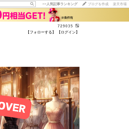
>>
人気記事ランキング
ブログを作成
楽天市場
729035
【フォローする】
【ログイン】
【毎日開催】
15記事にいいね！で1ポイント
10秒滞在
いいね!
--
/
--