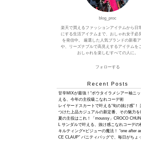
blog_proc
楽天で買えるファッションアイテムから日
にする生活アイテムまで、おしゃれ女子必
を発信中。 厳選した人気ブランドの新着
や、リーズナブルで高見えするアイテムを
おしゃれを楽しむすべての人に。
フォローする
Recent Posts
甘辛MIXが最強！“ボウタイラメシアー袖ニッ
える、今年の主役級こなれコーデ術
レイヤードスカートで叶える“旬の抜け感”！
つけた上品カジュアルの新定番、その魅力を
夏の主役はこれ！「moussy」CROCO CHUN
L サンダルで叶える、抜け感こなれコーデの
キルティング×ビジューの魔法！ “one after anot
CE CLAUP” バニティバッグで、毎日がち