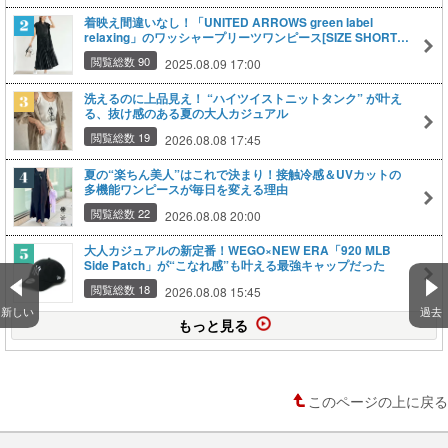
着映え間違いなし！「UNITED ARROWS green label
relaxing」のワッシャープリーツワンピース[SIZE SHORT]
で魅せる大人の洗練スタイル
閲覧総数 90
2025.08.09 17:00
洗えるのに上品見え！ “ハイツイストニットタンク” が叶え
る、抜け感のある夏の大人カジュアル
閲覧総数 19
2026.08.08 17:45
夏の“楽ちん美人”はこれで決まり！接触冷感＆UVカットの
多機能ワンピースが毎日を変える理由
閲覧総数 22
2026.08.08 20:00
大人カジュアルの新定番！WEGO×NEW ERA「920 MLB
Side Patch」が“こなれ感”も叶える最強キャップだった
閲覧総数 18
2026.08.08 15:45
新しい
過去
もっと見る
このページの上に戻る