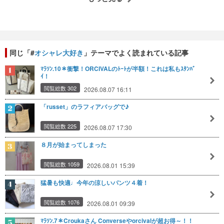
同じ「#
オシャレ大好き
」テーマでよく読まれている記事
ﾏﾗｿﾝ.10＊衝撃！ORCIVALのﾄｰﾄが半額！これは私もｽﾀﾝﾊﾞ
ｲ！
閲覧総数 302
2026.08.07 16:11
「russet」のラフィアバッグで♪
閲覧総数 225
2026.08.07 17:30
８月が始まってしまった
閲覧総数 1059
2026.08.01 15:39
猛暑も快適♩今年の涼しいパンツ４着！
閲覧総数 1076
2026.08.01 09:39
ﾏﾗｿﾝ.7＊Croukaさん Converseやorcivalが超お得～！！