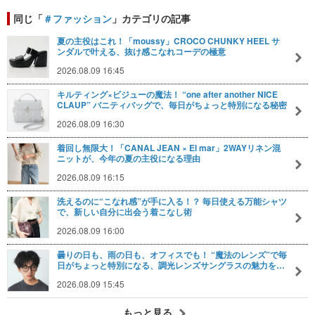
同じ「
＃ファッション
」カテゴリの記事
夏の主役はこれ！「moussy」CROCO CHUNKY HEEL サ
ンダルで叶える、抜け感こなれコーデの極意
2026.08.09 16:45
キルティング×ビジューの魔法！ “one after another NICE
CLAUP” バニティバッグで、毎日がちょっと特別になる秘密
2026.08.09 16:30
着回し無限大！「CANAL JEAN × El mar」2WAYリネン混
ニットが、今年の夏の主役になる理由
2026.08.09 16:15
洗えるのに“こなれ感”が手に入る！？ 毎日使える万能シャツ
で、新しい自分に出会う着こなし術
2026.08.09 16:00
曇りの日も、雨の日も、オフィスでも！ “魔法のレンズ”で毎
日がちょっと特別になる、調光レンズサングラスの魅力を…
2026.08.09 15:45
もっと見る