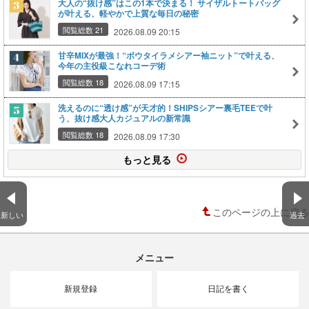
大人の“抜け感”はこの1本で決まる！ サイザルトートバッグ
が叶える、軽やかで上質な毎日の秘密
閲覧総数 21
2026.08.09 20:15
甘辛MIXが最強！“ボウタイラメシアー袖ニット”で叶える、
今年の主役級こなれコーデ術
閲覧総数 18
2026.08.09 17:15
洗えるのに“透け感”が天才的！SHIPSシアー裏毛TEEで叶
う、抜け感大人カジュアルの新常識
閲覧総数 18
2026.08.09 17:30
もっと見る
このページの上に戻る
新しい
過去
メニュー
新規登録
日記を書く