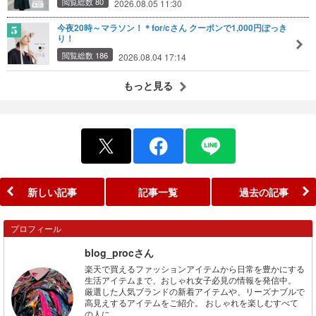
閲覧総数 80
2026.08.05 11:30
今夜20時～マラソン！＊for/cさん クーポンで1,000円ぽっき
り！
閲覧総数 186
2026.08.04 17:14
もっと見る
新しい記事
記事一覧
過去の記事
プロフィール
blog_procさん
楽天で買えるファッションアイテムから日常を豊かにする
生活アイテムまで、おしゃれ女子必見の情報を発信中。
厳選した人気ブランドの新着アイテムや、リーズナブルで
高見えするアイテムをご紹介。 おしゃれを楽しむすべて
の人に。