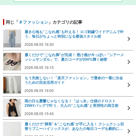
同じ「
＃ファッション
」カテゴリの記事
履き心地も“こなれ感”も叶える！ ロゴ刺繍ワイドデニムで叶
う、毎日がちょっと特別になる最強スタイル術
2026.08.05 16:30
履くだけで“こなれ脚”が完成！ 透け感が今っぽい「シアーメ
ッシュサンダル」で、夏のコーデが200%輝く秘密
2026.08.05 16:15
もう失敗しない！「楽天ファッション」で運命の一着に出会
うための完全活用ガイド
2026.08.05 16:00
雨の日も憂鬱じゃなくなる！「はっ水」仕様のドロスト
2WAYバッグで叶う、大人の“こなれ感”と実用性の両立術
2026.08.05 15:45
履くだけで“脚長”＆“こなれ感”が手に入る！ クシュクシュ切
替リブニーハイソックスが、あなたの毎日コーデを劇的に…