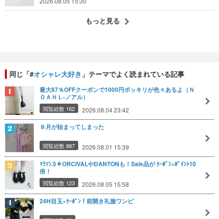
2026.08.05 15:30
もっと見る
同じ「#
オシャレ大好き
」テーマでよく読まれている記事
最大87％OFFクーポンで1000円ポッキリが色々あるよ（Ｎ
ＯＡＨＬ-ノアル）
閲覧総数 162
2026.08.04 23:42
８月が始まってしまった
閲覧総数 887
2026.08.01 15:39
ﾏﾗｿﾝ.5＊ORCIVALやDANTONも！Sale品が ｸｰﾎﾟﾝ×ﾎﾟｲﾝﾄ10
倍！
閲覧総数 123
2026.08.05 15:58
24H目玉×ｸｰﾎﾟﾝ！前開き礼服ワンピ