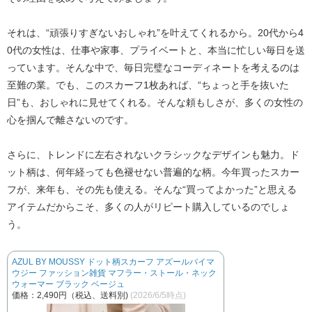
それは、
“頑張りすぎないおしゃれ”を叶えてくれるから
。20代から4
0代の女性は、仕事や家事、プライベートと、本当に忙しい毎日を送
っています。そんな中で、毎日完璧なコーディネートを考えるのは
至難の業。でも、このスカーフ1枚あれば、
“ちょっと手を抜いた
日”も、おしゃれに見せてくれる
。そんな頼もしさが、多くの女性の
心を掴んで離さないのです。
さらに、
トレンドに左右されないクラシックなデザイン
も魅力。ド
ット柄は、何年経っても色褪せない普遍的な柄。今年買ったスカー
フが、来年も、その先も使える。そんな“買ってよかった”と思える
アイテムだからこそ、多くの人がリピート購入しているのでしょ
う。
AZUL BY MOUSSY ドット柄スカーフ アズールバイマ
ウジー ファッション雑貨 マフラー・ストール・ネック
ウォーマー ブラック ベージュ
価格：2,490円（税込、送料別)
(2026/6/5時点)