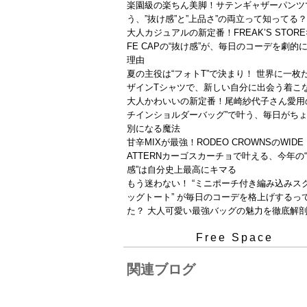
楽園級の楽ちん美脚！サテンギャザーパンツ
う、”抜け感”と”上品さ”の両立って知ってる？
大人カジュアルの新定番！FREAK’S STORE×T
FE CAPの“抜け感”が、毎日のコーデを劇的
理由
夏の主役は“フォトT”で決まり！ 世界に一枚
ザインTシャツで、新しい自分に出会う着こ
大人かわいいの新定番！尾崎紗代子さん愛用
チインショルダーバッグ”で叶う、毎日がち
別になる魔法
甘辛MIXが最強！RODEO CROWNSのWIDE 
ATTERNカーゴスカーチョで叶える、今年の
感”は自分史上最高にキマる
もう迷わない！ “ミニポーチ付き編み込みス
ッグトート” が毎日のコーデを格上げするっ
た？ 大人可愛い最強バッグの魅力を徹底解
Free Space
関連ブログ