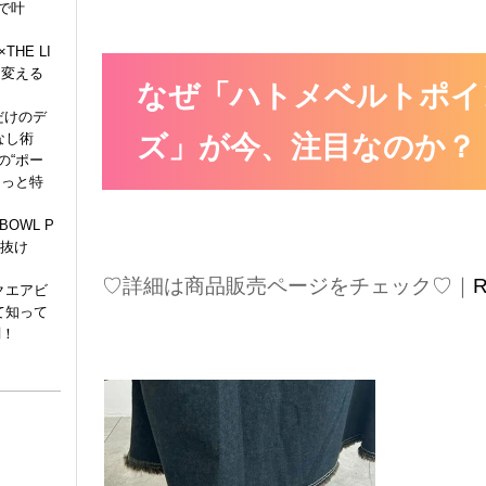
で叶
HE LI
に変える
なぜ「ハトメベルトポイ
だけのデ
なし術
ズ」が今、注目なのか？
の“ポー
ょっと特
BOWL P
“抜け
♡詳細は商品販売ページをチェック♡｜
R
クエアビ
て知って
剖！