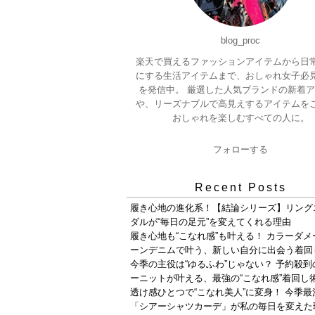
blog_proc
楽天で買えるファッションアイテムから日
にする生活アイテムまで、おしゃれ女子必
を発信中。 厳選した人気ブランドの新着
や、リーズナブルで高見えするアイテムを
おしゃれを楽しむすべての人に。
フォローする
Recent Posts
履き心地の進化系！【結論シリーズ】リング
ダルが“毎日の足元”を変えてくれる理由
履き心地も“こなれ感”も叶える！ カラーダ
ーンデニムで叶う、新しい自分に出会う着回
今季の主役は“ゆるふわ”じゃない？ 予約殺
ーニットが叶える、最強の“こなれ感”着回し
透け感ひとつで“こなれ美人”に変身！ 今季最
「シアーシャツカーデ」が私の毎日を変えた