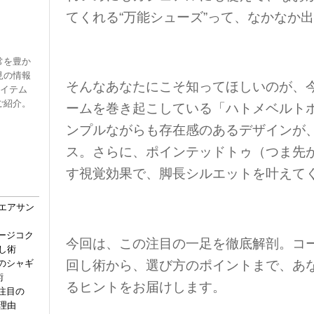
てくれる“万能シューズ”って、なかなか
常を豊か
見の情報
そんなあなたにこそ知ってほしいのが、
アイテム
ご紹介。
ームを巻き起こしている「ハトメベルト
ンプルながらも存在感のあるデザインが
ス。さらに、ポインテッドトゥ（つま先
す視覚効果で、脚長シルエットを叶えて
エアサン
メージコク
今回は、この注目の一足を徹底解剖。コ
し術
回し術から、選び方のポイントまで、あ
到のシャギ
術
るヒントをお届けします。
注目の
理由