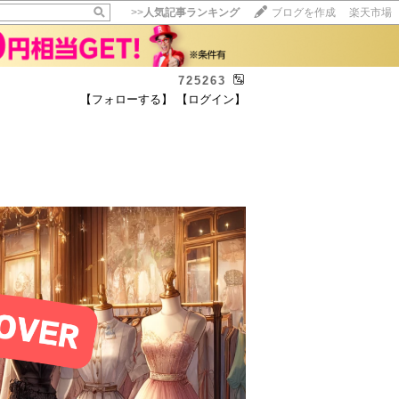
>>
人気記事ランキング
ブログを作成
楽天市場
725263
【フォローする】
【ログイン】
【毎日開催】
15記事にいいね！で1ポイント
10秒滞在
いいね!
--
/
--