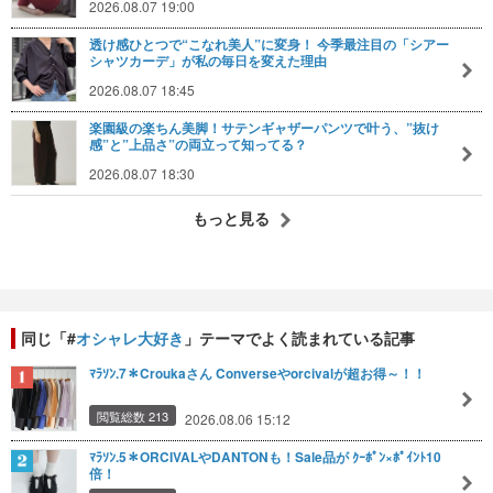
2026.08.07 19:00
透け感ひとつで“こなれ美人”に変身！ 今季最注目の「シアー
シャツカーデ」が私の毎日を変えた理由
2026.08.07 18:45
楽園級の楽ちん美脚！サテンギャザーパンツで叶う、”抜け
感”と”上品さ”の両立って知ってる？
2026.08.07 18:30
もっと見る
同じ「#
オシャレ大好き
」テーマでよく読まれている記事
ﾏﾗｿﾝ.7＊Croukaさん Converseやorcivalが超お得～！！
閲覧総数 213
2026.08.06 15:12
ﾏﾗｿﾝ.5＊ORCIVALやDANTONも！Sale品が ｸｰﾎﾟﾝ×ﾎﾟｲﾝﾄ10
倍！