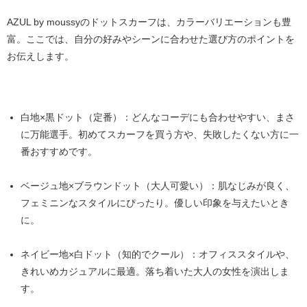
AZUL by moussyのドットスカーフは、カラーバリエーションも豊
富。ここでは、
自分の好みやシーンに合わせた選び方
のポイントを
お伝えします。
白地×黒ドット（定番）
：どんなコーデにも合わせやすい、まさ
に
万能選手
。初めてスカーフを買う方や、失敗したくない方に一
番おすすめです。
ベージュ地×ブラウンドット（大人可愛い）
：肌なじみが良く、
フェミニンなスタイルにぴったり。優しい印象を与えたいとき
に。
ネイビー地×白ドット（知的でクール）
：オフィススタイルや、
きれいめカジュアルに最適。落ち着いた大人の女性を演出しま
す。