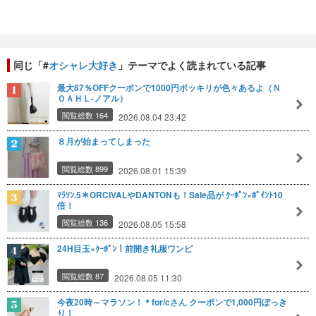
同じ「#
オシャレ大好き
」テーマでよく読まれている記事
最大87％OFFクーポンで1000円ポッキリが色々あるよ（Ｎ
ＯＡＨＬ-ノアル）
閲覧総数 164
2026.08.04 23:42
８月が始まってしまった
閲覧総数 899
2026.08.01 15:39
ﾏﾗｿﾝ.5＊ORCIVALやDANTONも！Sale品が ｸｰﾎﾟﾝ×ﾎﾟｲﾝﾄ10
倍！
閲覧総数 136
2026.08.05 15:58
24H目玉×ｸｰﾎﾟﾝ！前開き礼服ワンピ
閲覧総数 87
2026.08.05 11:30
今夜20時～マラソン！＊for/cさん クーポンで1,000円ぽっき
り！