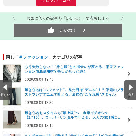
ブログホームへ
お気に入りの記事を「いいね！」で応援しよう
いいね！
0
同じ「
＃ファッション
」カテゴリの記事
もう失敗しない！ “推し服”との出会いが変わる、楽天ファッ
ション徹底活用術で毎日がもっと輝く
2026.08.09 18:45
履き心地は“スウェット”、見た目は“デニム”！？ 話題のブラ
ストフレアデニムで叶える、最強の“こなれ感”スタイル
新しい
過去
2026.08.09 18:30
履き心地もスタイルも“最上級”へ。今季イチオシの
【2.718】ナローバーサンダルで叶える、大人の抜け感コ…
2026.08.09 18:15
ヘムチュールジレで叶える“最旬レイヤード”｜#Vinの新作が