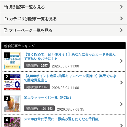
月別記事一覧を見る
カテゴリ別記事一覧を見る
フリーページ一覧を見る
総合記事ランキング
【賢く貯めて、賢く使おう！】あなたに合ったカードを選ん
で支払いをお得に！✨
閲覧総数 12557
2026.08.07 11:00
【3,000ポイント進呈×抽選キャンペーン実施中】楽天でんき
で固定費見直し
閲覧総数 20967
2026.08.04 11:00
楽天ラッキーくじ一覧（PC版）
閲覧総数 11201353
2026.08.07 08:35
スマホは常に手元に・微笑み返したくなる千日紅