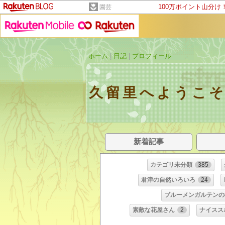
100万ポイント山分け
園芸
ホーム
|
日記
|
プロフィール
久留里へようこ
新着記事
カテゴリ未分類
385
君津の自然いろいろ
24
ブルーメンガルテンの
素敵な花屋さん
2
ナイスス