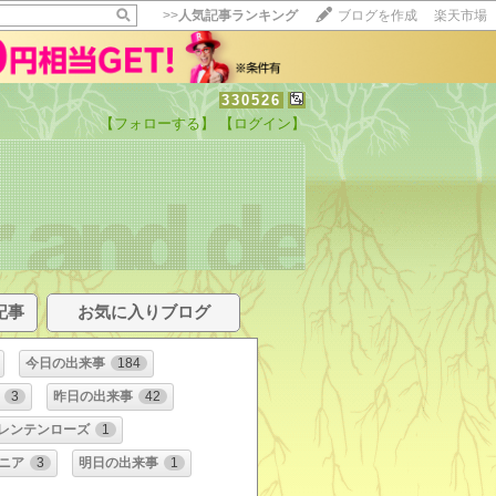
>>
人気記事ランキング
ブログを作成
楽天市場
330526
【フォローする】
【ログイン】
記事
お気に入りブログ
今日の出来事
184
3
昨日の出来事
42
レンテンローズ
1
ニア
3
明日の出来事
1