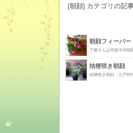
[朝顔] カテゴリの記
朝顔フィーバー
桔梗咲き朝顔