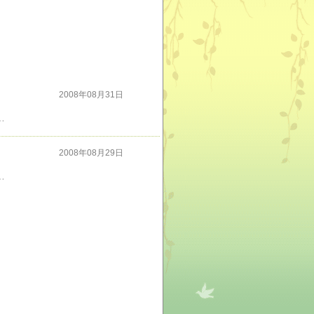
2008年08月31日
花に出会った時の印象が竜胆（リンドウ）のようだと思ったこともあるかもしれません。今日も、直売所で水をやりしぼんだ花を切り取る手入れをしていると立ち止まる方があったのでお話ししていたらなんとその方は「京うさぎ」も買って下さったそうで、その場では「桔梗咲き」朝顔も購入して下さいました。ちなみに「朝顔」は秋の季語です。
2008年08月29日
りに種を播きました。初挑戦の際に種苗会社に開花期を問い合わせると、わからないのでいつまで咲いたか教えて欲しいと言われてしまいました。植物の世話をするのが本当に上手な農場のスタッフＴさんに託して調査してもらうとなんと年を越して１月１７日まで咲き続けたのです。