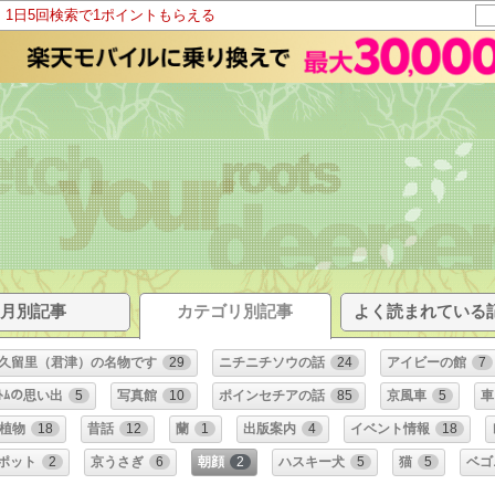
！1日5回検索で1ポイントもらえる
そ
月別記事
カテゴリ別記事
よく読まれている
久留里（君津）の名物です
29
ニチニチソウの話
24
アイビーの館
7
ﾄﾑの思い出
5
写真館
10
ポインセチアの話
85
京風車
5
車
植物
18
昔話
12
蘭
1
出版案内
4
イベント情報
18
ポット
2
京うさぎ
6
朝顔
2
ハスキー犬
5
猫
5
ベゴ