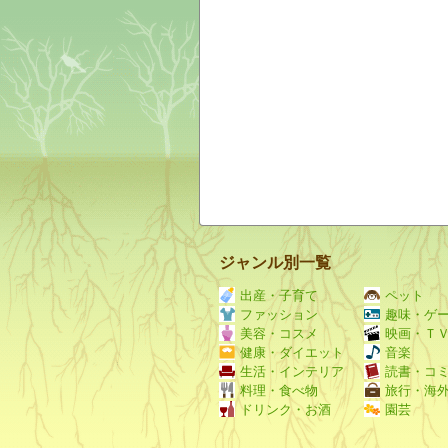
ジャンル別一覧
出産・子育て
ペット
ファッション
趣味・ゲ
美容・コスメ
映画・Ｔ
健康・ダイエット
音楽
生活・インテリア
読書・コ
料理・食べ物
旅行・海
ドリンク・お酒
園芸