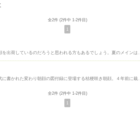
事
全2件 (2件中 1-2件目)
1
下爺さんは何故今頃朝顔を出荷しているのだろうと思われる方もあるでしょう。夏のメインはニチニチソウなのでその後でということでもあるのですが、前回のブログの最後に書いた様にスタッフＴさんが見事年越し栽培に成功（１月１７日の日付の入った証拠写真も撮ってくれました）したので秋に楽しんでいただこうと思った次第なのです。初めてこの
桔梗咲き朝顔・江戸時代に書かれた変わり朝顔の図付録に登場する桔梗咲き朝顔。４年前に栽培して素晴らしい園芸植物だと感激、しかし朝顔の鉢物は毎日つるがびゅンびゅン伸びるので大変手がかかり栽培品目に入れることができなかったのですが、どうしてもまた作ってみたくなり久しぶ
全2件 (2件中 1-2件目)
1