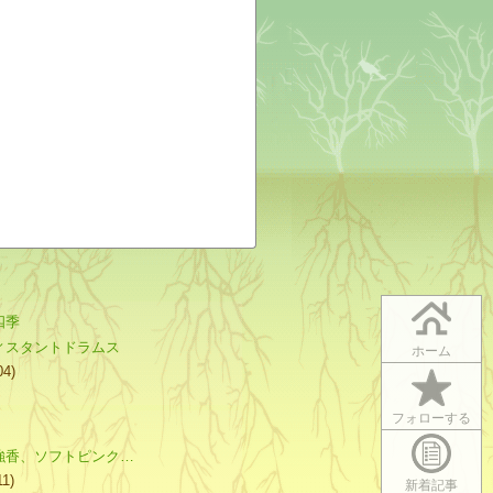
四季
ィスタントドラムス
ホーム
04)
フォローする
強香、ソフトピンク…
11)
新着記事