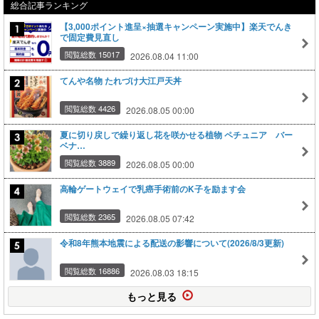
総合記事ランキング
【3,000ポイント進呈×抽選キャンペーン実施中】楽天でんき
で固定費見直し
閲覧総数 15017
2026.08.04 11:00
てんや名物 たれづけ大江戸天丼
閲覧総数 4426
2026.08.05 00:00
夏に切り戻しで繰り返し花を咲かせる植物 ペチュニア バー
ベナ…
閲覧総数 3889
2026.08.05 00:00
高輪ゲートウェイで乳癌手術前のK子を励ます会
閲覧総数 2365
2026.08.05 07:42
令和8年熊本地震による配送の影響について(2026/8/3更新)
閲覧総数 16886
2026.08.03 18:15
もっと見る