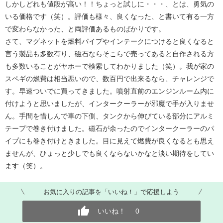
しかしどれも値段が高い！！ちょっと試しに・・・、とは、勇気の
いる価格です（笑）。評価も様々、良くなった、と書いて有る一方
で変わらなかった、と両評価あるものばかりです。
さて、マグネットを燃料パイプやインテークにつけると良くなると
言う製品も多数有り、磁石ならそこらで売ってあると自作される方
も多数いることがヤホーで検索してわかりました（笑）。我が家の
スペギの燃費は相当悪いので、数百円で出来るなら、チャレンジで
す。早速ついでに買ってきました。噴射直前のエンジンルーム内に
付けようと思いましたが、インタークーラーが邪魔で手が入りませ
ん。手間を惜しんで車の下側、タンクから伸びている部分にアルミ
テープで巻き付けました。磁石が余ったのでインタークーラーのパ
イプにも巻き付けときました。目に見えて燃費が良くなるとも思え
ませんが、ひょっと少しでも良くならないかなと淡い期待をしてい
ます（笑）。
お気に入りの記事を「いいね！」で応援しよう
いいね！
0