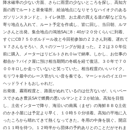
降水確率の少ない方面、さらに雨雲の少ないところを探し、高知方
面の西でルートと昼食場所、給油地点になりそうなハイオクのある
ガソリンスタンドと、トイレ休憩、お土産の買える道の駅など立ち
寄り地点も入れて、ルート予定を作成し、皆に回し、当日朝、ルマ
ンさんと出発。集合地点の鴻池SAに8：40が２０分くらいに到着、
すぐにCB７５０ボルドール改と今回初参加のＺ２さん到着。遅れて
Ｖ７さんもそろい、久々のツーリングが始まった。Ｚ２は３０年位
前に購入、メーターはリビルトされ０㎞で納車。しかし、お仕事の
都合か？バイク屋に預け相当期間の冬眠を経て復活。３０年で７０
００キロしか走っていないと笑っていた。相当程度のいいバイク。
モリワキ最中のレース管がいい音を奏でる。マーシャルのイエロー
ヘッドライトもおしゃれだ。
出発後、霧雨程度と、路面がぬれているのは仕方ないが、いいペー
スでさぬき豊浜SAで燃費の悪いルマンとＺ２が給油。高知を目指
し、土佐インターで降り、海沿いの南風（まぜ）の海鮮ＢＢＱ土佐
のかき小屋には予定より早く、１０時５０分頃着。高知の平地に入
ったころから晴れてきて熱くなってきた。冬用の中身を脱ぐ。開店
の１１時を待つ。１２時半から団体の予約ありとのことだがそれま