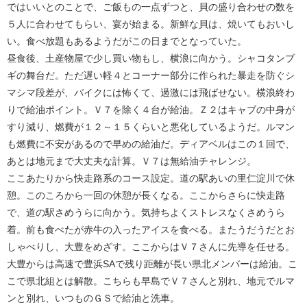
ではいいとのことで、ご飯もの一点ずつと、貝の盛り合わせの数を
５人に合わせてもらい、宴が始まる。新鮮な貝は、焼いてもおいし
い。食べ放題もあるようだがこの日までとなっていた。
昼食後、土産物屋で少し買い物もし、横浪に向かう。シャコタンブ
ギの舞台だ。ただ遅い軽４とコーナー部分に作られた暴走を防ぐシ
マシマ段差が、バイクには怖くて、過激には飛ばせない。横浪終わ
りで給油ポイント。Ｖ７を除く４台が給油。Ｚ２はキャブの中身が
すり減り、燃費が１２～１５くらいと悪化しているようだ。ルマン
も燃費に不安があるので早めの給油だ。ディアベルはこの１回で、
あとは地元まで大丈夫な計算。Ｖ７は無給油チャレンジ。
ここあたりから快走路系のコース設定。道の駅あいの里仁淀川で休
憩。このころから一回の休憩が長くなる。ここからさらに快走路
で、道の駅さめうらに向かう。気持ちよくストレスなくさめうら
着。前も食べたが赤牛の入ったアイスを食べる。またうだうだとお
しゃべりし、大豊をめざす。ここからはＶ７さんに先導を任せる。
大豊からは高速で豊浜SAで残り距離が長い県北メンバーは給油。こ
こで県北組とは解散。こちらも早島でＶ７さんと別れ、地元でルマ
ンと別れ、いつものＧＳで給油と洗車。