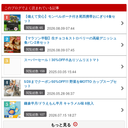
このブログでよく読まれている記事
【備えて安心】モンベルポーチ付き尾西携帯おにぎり4食セ
ット
閲覧総数 65
2026.08.09 07:44
【マラソン半額】生チョコ＆ストロベリーの高級デニッシュ
食パン2本セット
閲覧総数 48
2026.08.09 07:45
スーパーセール！30%OFF🍅ありソムリエトマト
閲覧総数 159
2025.03.05 15:44
5/28までクーポン50%OFF!!! 野菜をMOTTO カップスープセ
ット
閲覧総数 51
2026.05.28 06:37
鎌倉半月/ドラえもん半月 キャラメル味 8枚入
閲覧総数 107
2026.07.15 18:27
もっと見る