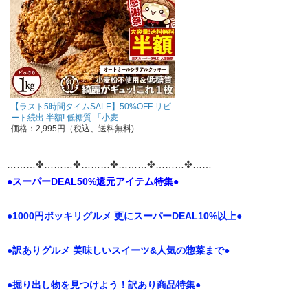
【ラスト5時間タイムSALE】50%OFF リピ
ート続出 半額! 低糖質 「小麦...
価格：2,995円（税込、送料無料)
………✤………✤………✤………✤………✤……
●スーパーDEAL50%還元アイテム特集●
●1000円ポッキリグルメ 更にスーパーDEAL10%以上●
●訳ありグルメ 美味しいスイーツ&人気の惣菜まで●
●掘り出し物を見つけよう！訳あり商品特集●