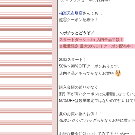
柏楽天市場店
さんでも…
超🉐クーポン配布中！
＼ポチッとどうぞ／
スタートダッシュ2h 店内全品半額！
＆数量限定 最大99%OFFクーポン配布中！
20時スタート！
50%〜99%OFFクーポンあります。
店内全品とあってかなりお買得
購入金額の縛りがなく
割引率が高いクーポンは先着順になってい
50%OFFは数量限定ではないので狙い目で
夏のお買い物のお供！！
保冷レジかごバッグ
もかなりお得に買えち
お得な機会にCheckしてみて下さいね〜