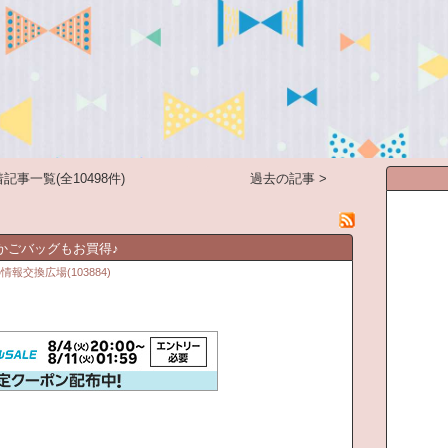
記事一覧(全10498件)
過去の記事 >
かごバッグもお買得♪
交換広場(103884)