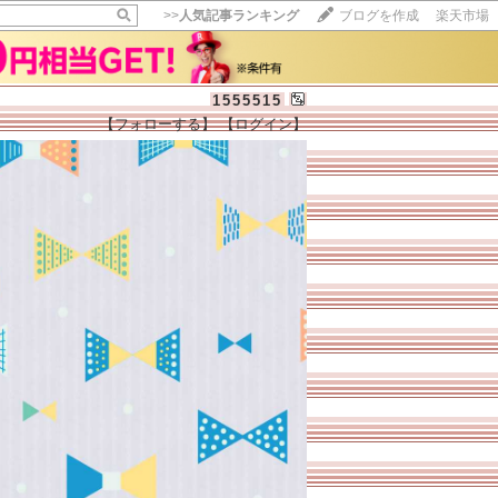
>>
人気記事ランキング
ブログを作成
楽天市場
1555515
【フォローする】
【ログイン】
【毎日開催】
15記事にいいね！で1ポイント
10秒滞在
いいね!
--
/
--