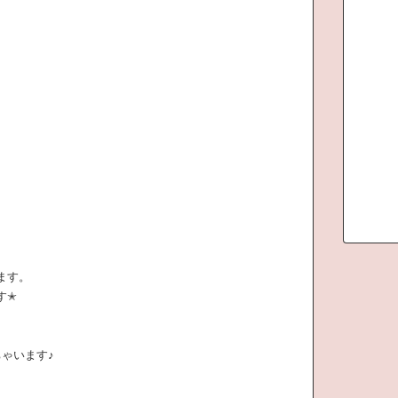
ます。
す✭
ゃいます♪