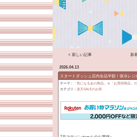
< 新しい記事
新着
2026.04.13
スタートダッシュ店内全品半額！保冷レジ
テーマ：
「気になるあの商品」＆「お買得商品」の情報
カテゴリ：
楽天SALEのお得
7月マラソンセールのお買得♪