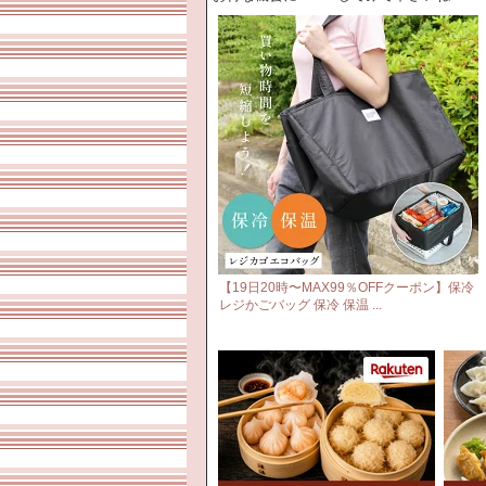
【19日20時〜MAX99％OFFクーポン】保冷
レジかごバッグ 保冷 保温 ...