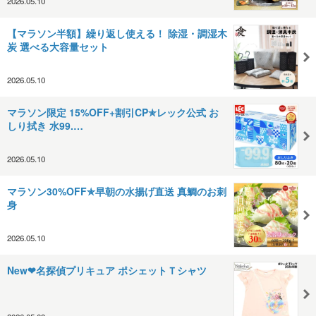
2026.05.10
【マラソン半額】繰り返し使える！ 除湿・調湿木
炭 選べる大容量セット
2026.05.10
マラソン限定 15%OFF+割引CP✯レック公式 お
しり拭き 水99.…
2026.05.10
マラソン30%OFF✯早朝の水揚げ直送 真鯛のお刺
身
2026.05.10
New❤名探偵プリキュア ポシェットＴシャツ