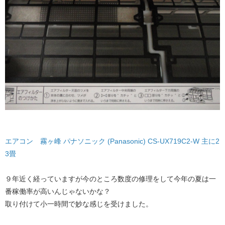
エアコン 霧ヶ峰 パナソニック (Panasonic) CS-UX719C2-W 主に2
3畳
​９年近く経っていますが今のところ数度の修理をして今年の夏は一
番稼働率が高いんじゃないかな？
取り付けて小一時間で妙な感じを受けました。