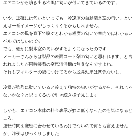
エアコンから噴き出る冷風に匂いが付いてきているのです。
いや、正確には匂いといっても「冷凍庫の自動製氷室の匂い」とい
えば一番イメージがしっくりくるかもしれません。
エアコンの風を直下で嗅ぐとわかる程度の匂いで室内ではわかるレ
ベルではないのです
でも、確かに製氷室の匂いがするようになったのです
メーカーさんからは製品の表面コート剤の匂いと思われます、と言
われましたが同時装着の空気清浄機は無臭なんですよね。
それもフィルターの後につけてるから脱臭効果は関係ないし。
冷媒が強烈に動いていると冷えて独特の匂いがするから、それじゃ
ないかな？と思ってるので引き続き様子見します
しかも、エアコン本体の料金表示が妙に低くなったのも気になると
ころ。
運転時間を厳密に合わせているわけでないので何とも言えません
が、昨夜はびっくりしました