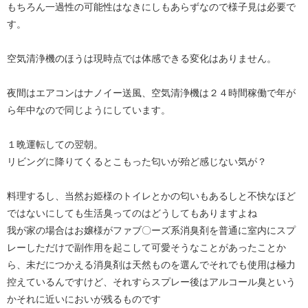
もちろん一過性の可能性はなきにしもあらずなので様子見は必要で
す。
空気清浄機のほうは現時点では体感できる変化はありません。
夜間はエアコンはナノイー送風、空気清浄機は２４時間稼働で年が
ら年中なので同じようにしています。
１晩運転しての翌朝。
リビングに降りてくるとこもった匂いが殆ど感じない気が？
料理するし、当然お姫様のトイレとかの匂いもあるしと不快なほど
ではないにしても生活臭ってのはどうしてもありますよね
我が家の場合はお嬢様がファブ〇ーズ系消臭剤を普通に室内にスプ
レーしただけで副作用を起こして可愛そうなことがあったことか
ら、未だにつかえる消臭剤は天然ものを選んでそれでも使用は極力
控えているんですけど、それすらスプレー後はアルコール臭という
かそれに近いにおいが残るものです