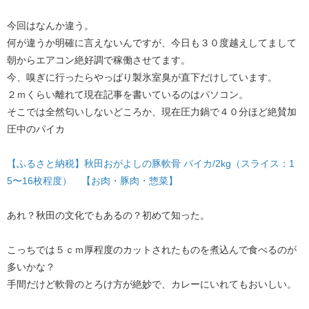
今回はなんか違う。
何が違うか明確に言えないんですが、今日も３０度越えしてまして
朝からエアコン絶好調で稼働させてます。
今、嗅ぎに行ったらやっぱり製氷室臭が直下だけしています。
２ｍくらい離れて現在記事を書いているのはパソコン。
そこでは全然匂いしないどころか、現在圧力鍋で４０分ほど絶賛加
圧中のパイカ
【ふるさと納税】秋田おがよしの豚軟骨 パイカ/2kg（スライス：1
5〜16枚程度） 【お肉・豚肉・惣菜】
​あれ？秋田の文化でもあるの？初めて知った。
こっちでは５ｃｍ厚程度のカットされたものを煮込んで食べるのが
多いかな？
手間だけど軟骨のとろけ方が絶妙で、カレーにいれてもおいしい。