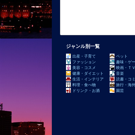
ジャンル別一覧
出産・子育て
ペット
ファッション
趣味・ゲ
美容・コスメ
映画・Ｔ
健康・ダイエット
音楽
生活・インテリア
読書・コ
料理・食べ物
旅行・海
ドリンク・お酒
園芸