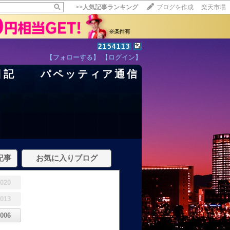
>>
人気記事ランキング
ブログを作成
楽天市場
2154113
【フォローする】
【ログイン】
日記 パペッティア通信
記事
お気に入りブログ
2020
2013
2006