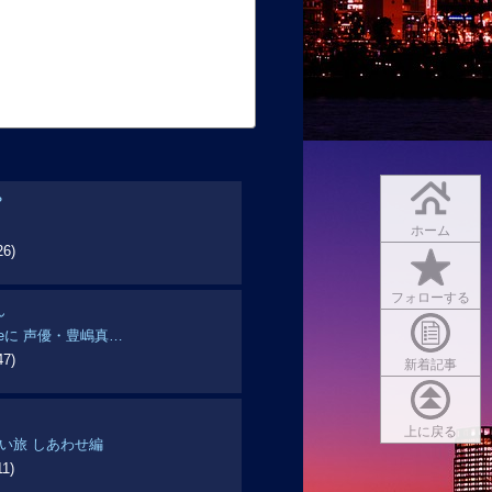
？
ホーム
26)
フォローする
ん
beに 声優・豊嶋真…
47)
新着記事
上に戻る
おいしい旅 しあわせ編
11)