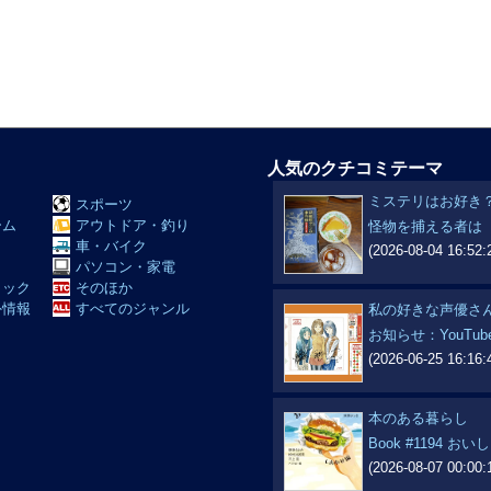
人気のクチコミテーマ
ミステリはお好き
スポーツ
ーム
アウトドア・釣り
怪物を捕える者は
Ｖ
車・バイク
(2026-08-04 16:52:
パソコン・家電
ミック
そのほか
外情報
すべてのジャンル
私の好きな声優さ
お知らせ：​YouTu
(2026-06-25 16:16:
本のある暮らし
Book #1194 
(2026-08-07 00:00: