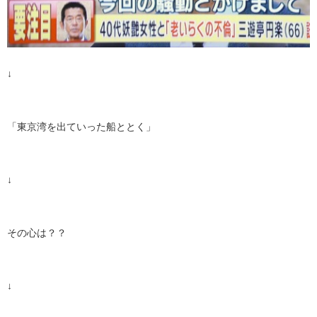
↓
「東京湾を出ていった船ととく」
↓
その心は？？
↓