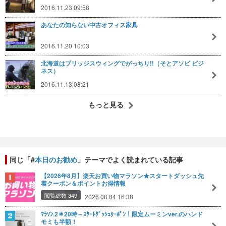
2016.11.23 09:58
あなたの知らない中古オフィス家具
2016.11.20 10:03
北海道はブリッジスウィングでがっちり!!（そとアソビ ビジ
ネス）
2016.11.13 08:21
もっと見る
同じ「#
本日のお勧め
」テーマでよく読まれている記事
【2026年8月】楽天お買い物マラソン★スタートダッシュ先
着クーポン＆ポイントお得情報
閲覧総数 349
2026.08.04 16:38
ﾏﾗｿﾝ.2＊20時～ｽﾀｰﾄﾀﾞｯｼｭｸｰﾎﾟﾝ！限定ムーミンver.のハンド
モミも半額！