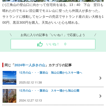
(↑)三角山の登山口に向かって住宅街を辿る。13：40 下山 翌日も
晴れたのでモエレ沼公園でモエレ山に登ったら外国人が多かった。
サトランドに移動してセンターの売店でサトランド産の太い大根を1
00円、黒豆300円を購入。天気がいいと心も晴れる。
お気に入りの記事を「いいね！」で応援しよう
いいね！
0
同じ「
2024年一人歩きの山
」カテゴリの記事
12月の山・・・藻岩山 旭山公園からスキー場へ
2025.02.12 11:38
12月の山・・・藻岩山 スキー場から旭山公園
2024.12.27 12:13