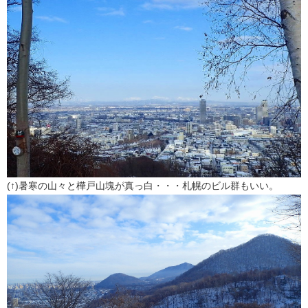
(↑)暑寒の山々と樺戸山塊が真っ白・・・札幌のビル群もいい。