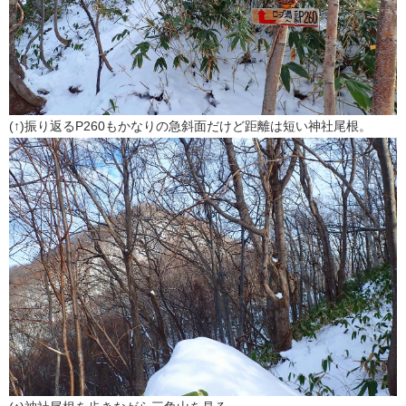
(↑)振り返るP260もかなりの急斜面だけど距離は短い神社尾根。