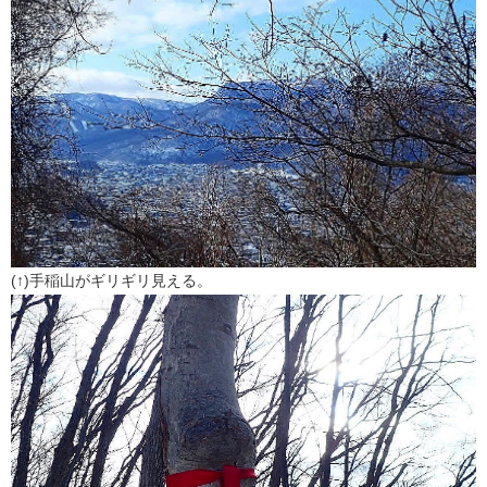
(↑)手稲山がギリギリ見える。