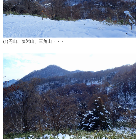
(↑)円山、藻岩山、三角山・・・