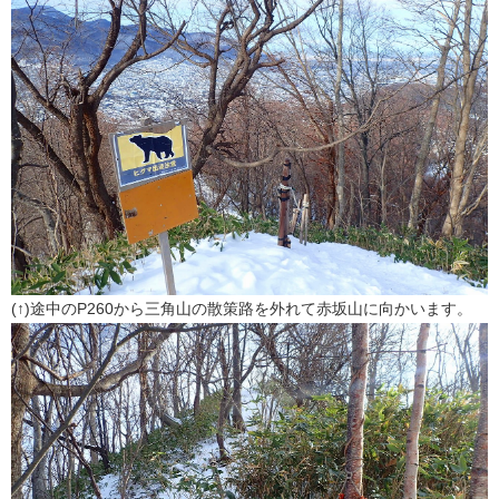
(↑)途中のP260から三角山の散策路を外れて赤坂山に向かいます。