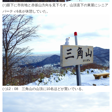
(↑)眼下に市街地と赤坂山方向を見下ろす。山頂直下の東屋にシニア
パーティ6名が休憩していた。
(↑)12：08 三角山の山頂に10名ほどが寛いでいる。