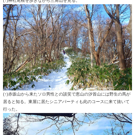
(↑)神社尾根を歩きながら三角山を見る。
(↑)赤坂山から来たソロ男性との談笑で恵山の汐首山には野生の馬が
居ると知る。東屋に居たシニアパーティも此のコースに来て抜いて
行った。