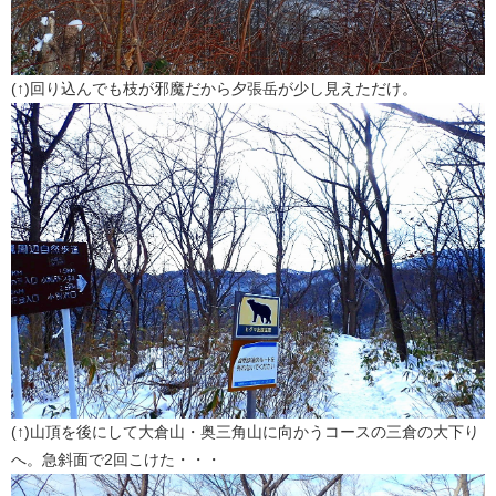
(↑)回り込んでも枝が邪魔だから夕張岳が少し見えただけ。
(↑)山頂を後にして大倉山・奥三角山に向かうコースの三倉の大下り
へ。急斜面で2回こけた・・・