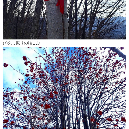
(↑)久し振りの猫こぶ・・・