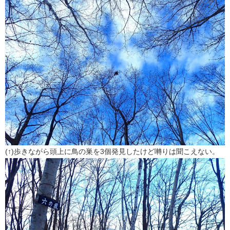
(↑)歩きながら頭上に鳥の巣を3個発見したけど囀りは聞こえない。