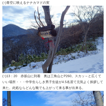
(↑)青空に映えるナナカマドの実
(↑)13：20 赤坂山に到着 奥は三角山とP260。スカッ～と広くて
いい場所・・・中学生らしき男子生徒が4.5名居て元気よく挨拶して
来た。此処ならどんな靴でも上がって来る事が出来る。