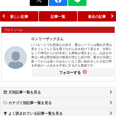
新しい記事
記事一覧
過去の記事
プロフィール
ロンリーザックさん
いつも一人でお気楽な山歩き。夏山シーズンは概ね大雪山
系をうらうらと花を愛でながら歩き続けて居ます。令和に
なって神代からの日本史にも興味が湧きました。山歩き出
来ない時は歴史探訪の散策が増えた此の頃。愛犬が天国に
逝ってからは遠くの山もいいなと思い始めましたが忍び寄
る年波が一人歩きを不安にするのも要因です。
フォローする
月別記事一覧を見る
カテゴリ別記事一覧を見る
よく読まれている記事一覧を見る