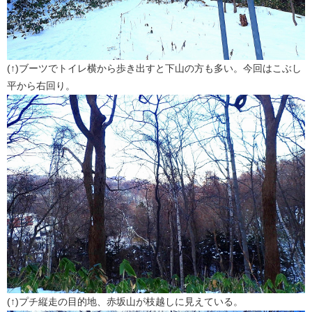
(↑)ブーツでトイレ横から歩き出すと下山の方も多い。今回はこぶし
平から右回り。
(↑)プチ縦走の目的地、赤坂山が枝越しに見えている。