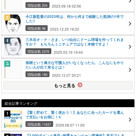
閲覧総数 204
2023.09.18 02:56
今江新監督の2023年は、何から何まで経験した怒涛の1年で
した‼
閲覧総数 98
2023.12.25 16:22
三木谷オ－ナ－さま、いつ仙台にドーム球場を作ってくれま
すか？ もちろんミニチュアではなく本物ですよ！
閲覧総数 2376
2025.03.16 19:44
裕樹という偉大な守護人がいなくなったら、こんなにもやり
たい人が出て来るとは！
閲覧総数 190
2023.12.07 20:21
もっと見る
総合記事ランキング
【賢く貯めて、賢く使おう！】あなたに合ったカードを選ん
で支払いをお得に！✨
閲覧総数 11637
2026.08.07 11:00
【3,000ポイント進呈×抽選キャンペーン実施中】楽天でんき