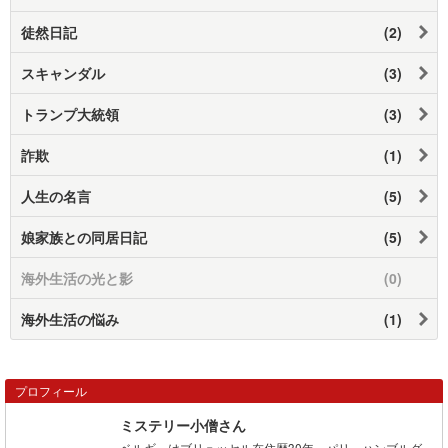
徒然日記
(2)
スキャンダル
(3)
トランプ大統領
(3)
詐欺
(1)
人生の名言
(5)
娘家族との同居日記
(5)
海外生活の光と影
(0)
海外生活の悩み
(1)
プロフィール
ミステリー小僧さん
ベルギ－はブリュッセル在住歴30年、パリ、ハンブルグ