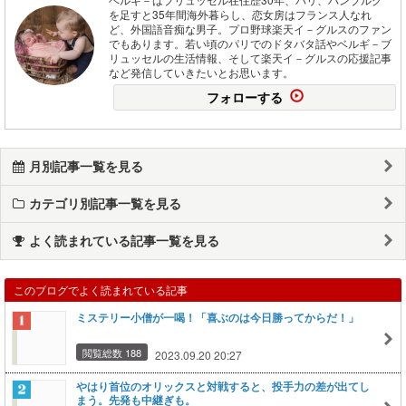
を足すと35年間海外暮らし、恋女房はフランス人なれ
ど、外国語音痴な男子。プロ野球楽天イ－グルスのファン
でもあります。若い頃のパリでのドタバタ話やベルギ－ブ
リュッセルの生活情報、そして楽天イ－グルスの応援記事
など発信していきたいとお思います。
フォローする
月別記事一覧を見る
カテゴリ別記事一覧を見る
よく読まれている記事一覧を見る
このブログでよく読まれている記事
ミステリー小僧が一喝！「喜ぶのは今日勝ってからだ！」
閲覧総数 188
2023.09.20 20:27
やはり首位のオリックスと対戦すると、投手力の差が出てし
まう。先発も中継ぎも。