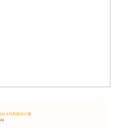
仙台＆松島観光の拠…
04)