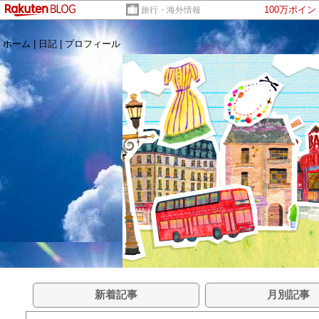
100万ポイ
旅行・海外情報
ホーム
|
日記
|
プロフィール
新着記事
月別記事