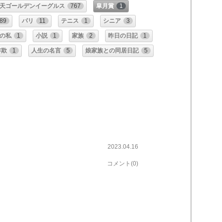
天ゴールデンイーグルス
767
皐月賞
1
89
パリ
11
テニス
1
シニア
3
の私
1
小説
1
家族
2
昨日の日記
1
詐欺
1
人生の名言
5
娘家族との同居日記
5
2023.04.16
コメント(0)