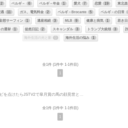
2
ベルギ－
6
ベルギ－年金
1
愛犬
7
恋愛
19
東北楽
遭遇
11
ガス、電気料金
2
ベルギ－Brocante
5
ベルギ－の日常
妄想サーフィン
1
遺産相続
3
MLB
9
健康と病気
1
若き日
－の選挙
1
徒然日記
2
スキャンダル
3
トランプ大統領
3
海外生活の光と影
0
海外生活の悩み
1
全1件 (1件中 1-1件目)
1
ほんの１０分前までテレビ観戦してました。テレビを点けたらJSTV2で皐月賞の馬の顔見世というのでしょうか、出走馬がぐるぐる同じところを廻って、解説者が各馬について説明しているところでした。競馬か～ちょっとがっかりしたんですが、競走馬をテレビではありますがごく近くで見ることは稀なので、朝食をパクつきながら見ていてハッと気づきました。競走馬って、艶々してて奇麗だな。いや、奇麗というよりも凛々しい!という表現がピッタリするかもしれません。こんなことを考えている自分にも正直びっくりしました。だって競走馬には全く興味なんかなかったからです。娘が小さい頃に乗馬をやっていたので、馬には結構接していました（撫でる程度）が、競走馬は全く別物ですね。競馬と言ってまず思い浮かぶのはギャンブルでしょうか。乗馬はスポ―ツですが、競馬はギャンブルです（笑）、私のイメ－ジとしては。こんな感じでしょうか。観ていると面白いことに気付きました。テレビの画面に出走馬に関するデータが出ているんですが、その中に各馬の体重を見比べてびっくりしたんです。最重馬と最軽馬で何と100㎏ほども違いがあるんです! (540kg vs. 447㎏）​まるでプロレスだな （笑）そしてもう一つ、ほんの僅かの時間ですが奇麗に着飾った女性が映ったんです。その女性は薄水色（か桜色）のワンピ－スを着ていたと思いますが、目を引いたのは被っている帽子でした。これも薄水色（か桜色）なんですが、兎に角遠目ながらも彼女だけが浮かび上がって見えるほど絵になる光景でした。​​​​​​テレビの画面越しでしたが、帽子を被った女性は他にいなかったようです。どうも馬のオーナ－の方でしょうか。こういうのは何と言うんだったか。と考えたところで書くのを止めました。あまり奇麗な表現ではないので。そうこうするうちに、各馬が本馬場に移り始めます。この時に人気馬３番手までの前レースのVTRが流れます。何れも見事な走りっぷりでした。ここでアナウンサ―が、今日は50年ぶりの重馬場ですね。前回重馬場だったのは、かの伝説の名馬ハイセイコ－が優勝した年以来だとのこと。重馬場は「おもばば」と読むのを今日初めて知りました。今まで「じゅうばば」と思っていたので。恥ずかしい。そしてやっとスタ－トです!いつもここで思うのは、最後の馬がゲートに入るや否や直ぐにスタ－トになるんです。ほんとに直ぐです。本当にどうでもいい事ですけど、ちょっと気になるんです。レ－スの結果は、優勝したのは２番人気のソールオリエンスでした。レ－ス後のVTRで見てびっくりしたのは、この馬、前半は最後尾から２番目だったんです。でも、ここからが凄い。加速して徐々に順位を上げていき、第３コ－ナ－からは大外回りでグイグイ加速し他の馬をごぼう抜きで追い抜いていきます。そして、最後の直線では、先行馬（この馬も加速が凄かった）との２馬身差を、F1のような加速であっという間に抜き去りゴールします。この時私は思わず、ああああああ-という声を発していたようです。（後でカミさんから聞きました）何とも凄い、ドラマチック、何という興奮!今回のように、馬の顔見世からレース後の優勝馬のレース振り迄、通しで観たのは今回が初めてでしたが、これにより私の競馬感が180度変わりました。競馬は立派なスポ―ツ、いや、一大エンタ―テインメントである!これはしばらくぶりに経験する大発見でした、私にとっては。これから日本ダービ-とか天皇賞のレースもあるんですよね。楽しみです! いやあ、今日は朝から良いものを観ました。 ​​​​​​​​​
全1件 (1件中 1-1件目)
1