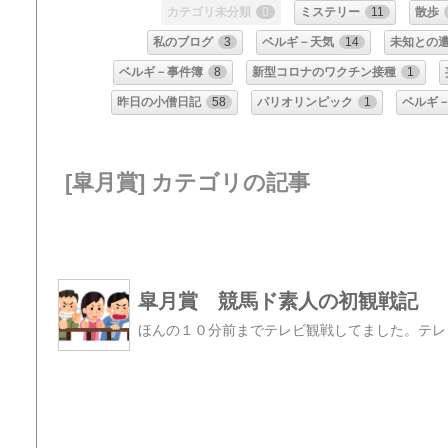
カテゴリ未分類
0
ミステリー
11
散歩
私のブログ
3
ベルギ－天気
14
未知との
ベルギ－事件簿
8
新型コロナのワクチン接種
1
昨日の小僧日記
58
パリオリンピック
1
ベルギ
[皐月賞] カテゴリの記事
皐月賞 競馬ド素人の初観戦記