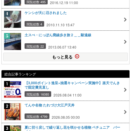
閲覧総数 495
2016.12.19 11:00
ケンシが天に召されました
閲覧総数 4
2010.11.10 15:47
土スぺ・にっぽん廃線歩き旅２＿＿駿遠線
閲覧総数 22
2013.06.07 13:40
もっと見る
総合記事ランキング
【3,000ポイント進呈×抽選キャンペーン実施中】楽天でんき
で固定費見直し
閲覧総数 16085
2026.08.04 11:00
てんや名物 たれづけ大江戸天丼
閲覧総数 4799
2026.08.05 00:00
夏に切り戻しで繰り返し花を咲かせる植物 ペチュニア バー