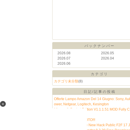
バックナンバー
2026.08
2026.05
2026.07
2026.04
2026.06
カテゴリ
カテゴリ未分類
(8)
日記/記事の投稿
Offerte Lampo Amazon Del 14 Giugno: Sony, Au
×
ower, Netgear, Logitech, Kesington
Minecraft: Pocket Edition V1.1.1.51 MOD Fully 
pk (Latest)
Veracruz… FOTO! FOTO!!!
FullHack 1Hit Update New Hack Public F2F 17 J