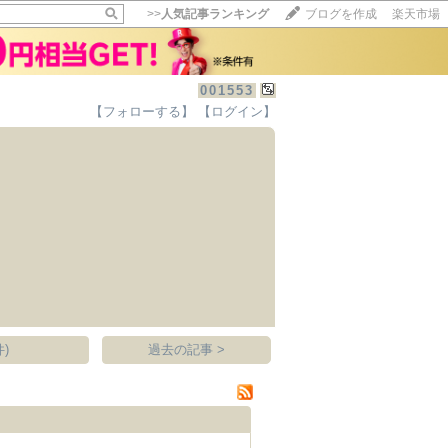
>>
人気記事ランキング
ブログを作成
楽天市場
001553
【フォローする】
【ログイン】
【毎日開催】
15記事にいいね！で1ポイント
10秒滞在
いいね!
--
/
--
)
過去の記事 >