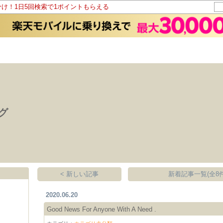
分け！1日5回検索で1ポイントもらえる
ログ
< 新しい記事
新着記事一覧(全8件
2020.06.20
Good News For Anyone With A Need .