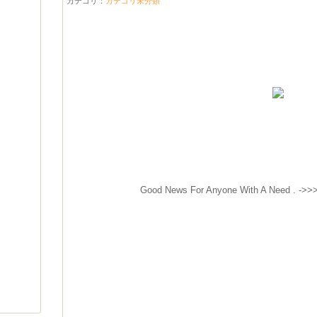
カテゴリ：
カテゴリ未分類
Good News For Anyone With A Need . ->>