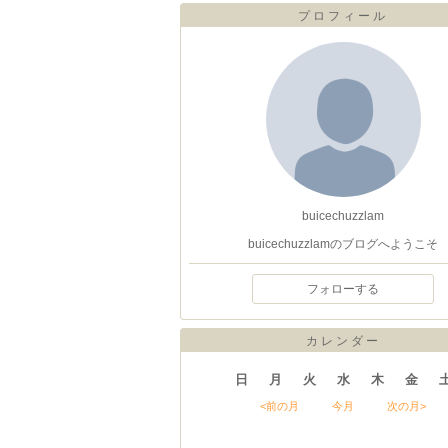
プロフィール
buicechuzzlam
buicechuzzlamのブログへようこそ
フォローする
カレンダー
日
月
火
水
木
金
<前の月
今月
次の月>