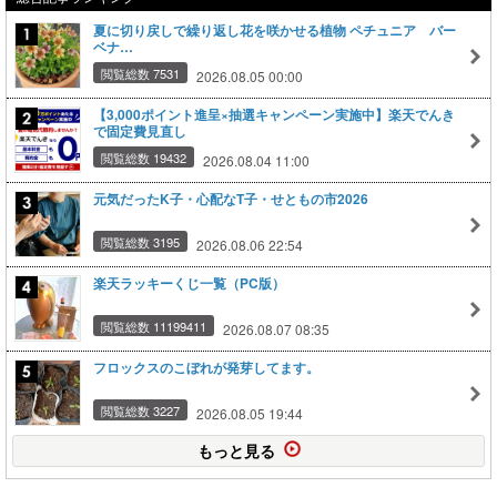
夏に切り戻しで繰り返し花を咲かせる植物 ペチュニア バー
ベナ…
閲覧総数 7531
2026.08.05 00:00
【3,000ポイント進呈×抽選キャンペーン実施中】楽天でんき
で固定費見直し
閲覧総数 19432
2026.08.04 11:00
元気だったK子・心配なT子・せともの市2026
閲覧総数 3195
2026.08.06 22:54
楽天ラッキーくじ一覧（PC版）
閲覧総数 11199411
2026.08.07 08:35
フロックスのこぼれが発芽してます。
閲覧総数 3227
2026.08.05 19:44
もっと見る