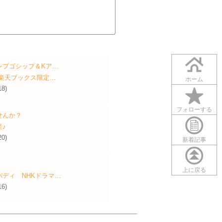
レブゴシップ＆Kア…
【楽天ブックス限定…
ホーム
18)
フォローする
せんか？
♪
20)
新着記事
上に戻る
ディ NHKドラマ…
16)