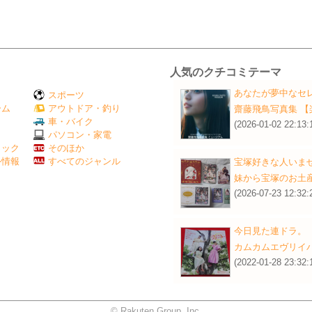
人気のクチコミテーマ
あなたが夢中なセ
スポーツ
ーム
アウトドア・釣り
齋藤飛鳥写真集 
Ｖ
車・バイク
(2026-01-02 22:13:
パソコン・家電
ミック
そのほか
外情報
すべてのジャンル
宝塚好きな人いま
妹から宝塚のお土産
(2026-07-23 12:32:
今日見た連ドラ。
カムカムエヴリイバ
(2022-01-28 23:32:
© Rakuten Group, Inc.