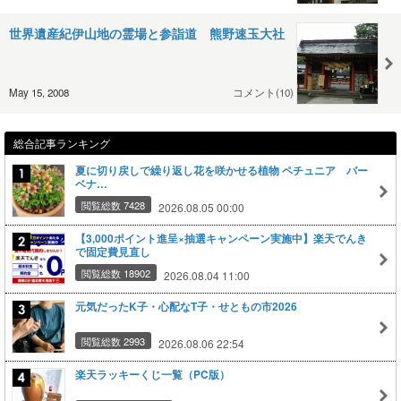
世界遺産紀伊山地の霊場と参詣道 熊野速玉大社
May 15, 2008
コメント(10)
総合記事ランキング
夏に切り戻しで繰り返し花を咲かせる植物 ペチュニア バー
ベナ…
閲覧総数 7428
2026.08.05 00:00
【3,000ポイント進呈×抽選キャンペーン実施中】楽天でんき
で固定費見直し
閲覧総数 18902
2026.08.04 11:00
元気だったK子・心配なT子・せともの市2026
閲覧総数 2993
2026.08.06 22:54
楽天ラッキーくじ一覧（PC版）