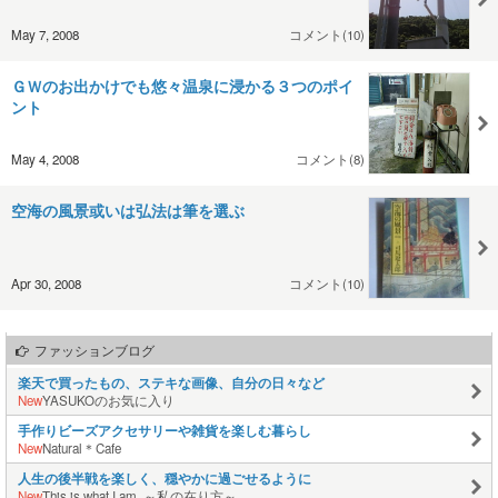
May 7, 2008
コメント(10)
ＧＷのお出かけでも悠々温泉に浸かる３つのポイ
ント
May 4, 2008
コメント(8)
空海の風景或いは弘法は筆を選ぶ
Apr 30, 2008
コメント(10)
ファッションブログ
楽天で買ったもの、ステキな画像、自分の日々など
New
YASUKOのお気に入り
手作りビーズアクセサリーや雑貨を楽しむ暮らし
New
Natural＊Cafe
人生の後半戦を楽しく、穏やかに過ごせるように
New
This is what I am. ～私の在り方～