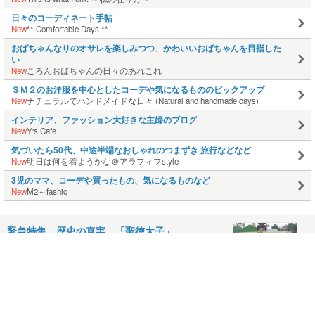
日々のコーディネート手帖
New
** Comfortable Days **
おばちゃんなりのオサレを楽しみつつ、かわいいおばちゃんを目指した
い
New
ころんおばちゃんの日々のあれこれ
ＳＭ２のお洋服を中心としたコーデや気になるもののピックアップ
New
ナチュラルでハンドメイドな日々 (Natural and handmade days)
インテリア、ファッション大好きな主婦のブログ
New
Y's Cafe
気づいたら50代、中途半端なおしゃれのつまずき 旅行などなど
New
明日は何を着ようかな＠アラフィフstyle
3児のママ、コーデや買ったもの、気になるものなど
New
M2～fashio
緊急特集 歴史の真実 「聖徳太子」
Apr 28, 2008
コメント(10)
大阪の花見の穴場？