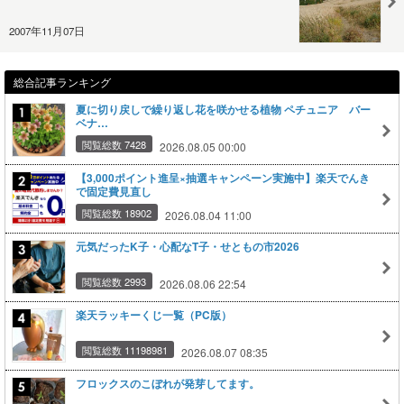
2007年11月07日
総合記事ランキング
夏に切り戻しで繰り返し花を咲かせる植物 ペチュニア バー
ベナ…
閲覧総数 7428
2026.08.05 00:00
【3,000ポイント進呈×抽選キャンペーン実施中】楽天でんき
で固定費見直し
閲覧総数 18902
2026.08.04 11:00
元気だったK子・心配なT子・せともの市2026
閲覧総数 2993
2026.08.06 22:54
楽天ラッキーくじ一覧（PC版）
閲覧総数 11198981
2026.08.07 08:35
フロックスのこぼれが発芽してます。