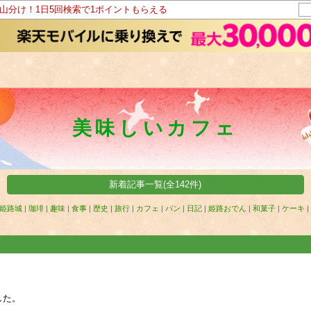
ト山分け！1日5回検索で1ポイントもらえる
美味しいカフェ
新着記事一覧(全142件)
姫路城
|
珈琲
|
趣味
|
食事
|
歴史
|
旅行
|
カフェ
|
パン
|
日記
|
姫路おでん
|
和菓子
|
ケーキ
|
した。