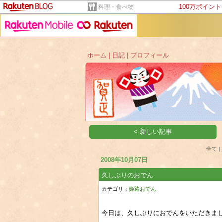
100万ポイン
料理・食べ物
ホーム
|
日記
|
プロフィール
< 新しい記事
全て |
2008年10月07日
久しぶりのおでん
カテゴリ：
姫路おでん
今日は、久しぶりにおでんをいただきま