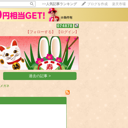
>>
人気記事ランキング
ブログを作成
楽天市場
074878
【フォローする】
【ログイン】
【毎日開催】
15記事にいいね！で1ポイント
10秒滞在
いいね!
--
/
--
過去の記事 >
メガネ