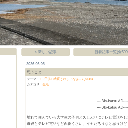
< 新しい記事
新着記事一覧(全599
2026.06.05
思うこと
テーマ：
♪～子供の成長うれしいなぁ～♪(8744)
カテゴリ：
生活
----Blo-katsu AD----
----Blo-katsu AD----
離れて住んでいる大学生の子供と久しぶりにテレビ電話をし
母親とテレビ電話など面倒くさい、イヤだろうなと思うけど