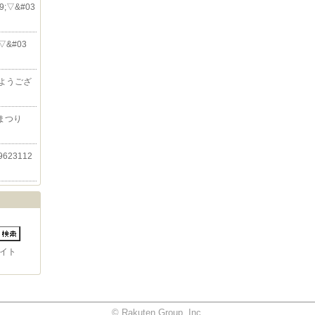
39;▽&#03
;▽&#03
ようござ
まつり
623112
イト
© Rakuten Group, Inc.