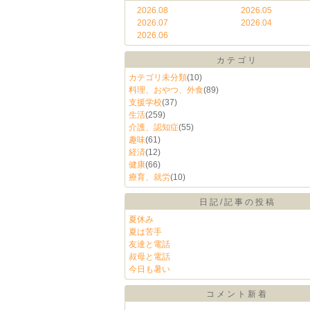
2026.08
2026.05
2026.07
2026.04
2026.06
カテゴリ
カテゴリ未分類
(10)
料理、おやつ、外食
(89)
支援学校
(37)
生活
(259)
介護、認知症
(55)
趣味
(61)
経済
(12)
健康
(66)
療育、就労
(10)
日記/記事の投稿
夏休み
夏は苦手
友達と電話
叔母と電話
今日も暑い
コメント新着