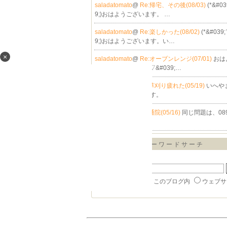
saladatomato
@
Re:帰宅、その後(08/03)
(*&#0
9;)おはようございます。 …
saladatomato
@
Re:楽しかった(08/02)
(*&#039
9;)おはようございます。い…
×
saladatomato
@
Re:オーブンレンジ(07/01)
おは
います。 (*&#039;▽&#039;…
いへやまつり@
Re:草刈り疲れた(05/19)
いへや
は、0896234362 です。
同じ問題@
Re:父の通院(05/16)
同じ問題は、089
7 です。
キーワードサーチ
▼キーワード検索
楽天ブログ内
このブログ内
ウェブサ