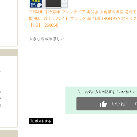
[11%OFF] 冷蔵庫 フレンチドア 両開き 大容量冷凍室 急
型 400L 以上 ホワイト ブラック 黒 418L IRGN-42A 
【HS】 [2606SI]
大きな冷蔵庫ほしい
土
1
8
5
お気に入りの記事を「いいね！」
2
いいね！
9
5