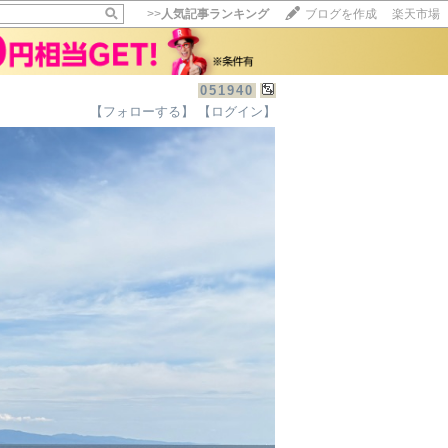
>>
人気記事ランキング
ブログを作成
楽天市場
051940
【フォローする】
【ログイン】
【毎日開催】
15記事にいいね！で1ポイント
10秒滞在
いいね!
--
/
--